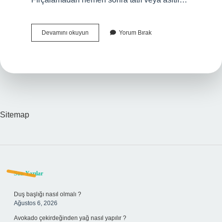
Diş
Devamını okuyun
Yorum Bırak
Fırçaladıktan
Sonra
Sigara
Içilir
Mi
Sitemap
Sidebar
Son Yazılar
Duş başlığı nasıl olmalı ?
Ağustos 6, 2026
Avokado çekirdeğinden yağ nasıl yapılır ?