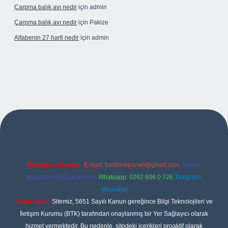
Çarpma balık avı nedir
için
admin
Çarpma balık avı nedir
için
Pakize
Alfabenin 27 harfi nedir
için
admin
ş
Reklam ve İletişim:
E-mail:
backlinkpaneli@gmail.com
Teams:
forumhizmeti@gmail.com
Whatsapp: 0262 606 0 726
Telegram:
@karabul
Yasal Uyarı:
Sitemiz, 5651 Sayılı Kanun gereğince Bilgi Teknolojileri ve
İletişim Kurumu (BTK) tarafından onaylanmış bir Yer Sağlayıcı olarak
hizmet vermektedir. Bu nedenle, sitedeki içerikleri proaktif olarak