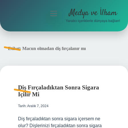
Medya ve İlham
menüyü
aç
Yaratıcı içeriklerle dünyaya bağlan!
Anasayfa
Gizlilik Politikası
Etiket:
Macun olmadan diş fırçalanır mı
Yasal Uyarı
Hakkımızda
Diş Fırçaladıktan Sonra Sigara
Içilir Mi
Tarih: Aralık 7, 2024
Diş fırçaladıktan sonra sigara içersem ne
olur? Dişlerinizi fırçaladıktan sonra sigara