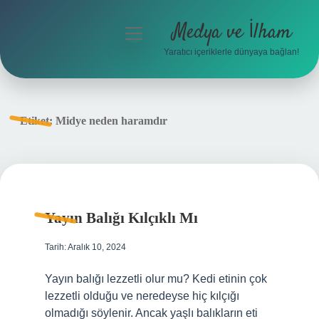
Medya ve İlham
menüyü
aç
Yaratıcı içeriklerle dünyaya bağlan!
Anasayfa
Gizlilik Politikası
Etiket:
Midye neden haramdır
Yasal Uyarı
Hakkımızda
Yayın Balığı Kılçıklı Mı
Tarih: Aralık 10, 2024
Yayın balığı lezzetli olur mu? Kedi etinin çok
lezzetli olduğu ve neredeyse hiç kılçığı
olmadığı söylenir. Ancak yaşlı balıkların eti