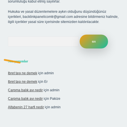
sorumluluğu kabul etmiş sayılırlar.
Hukuka ve yasal düzenlemelere aykırı olduğunu düşündüğünüz
içerikleri,
backlinkpanelicomtr@gmail.com
adresine bildirmeniz halinde,
ilgili içerikler yasal süre içerisinde sitemizden kaldırılacaktır.
Arama
Son yorumlar
Ibret taşı ne demek
için
admin
Ibret taşı ne demek
için
Er
Çarpma balık avı nedir
için
admin
Çarpma balık avı nedir
için
Pakize
Alfabenin 27 harfi nedir
için
admin