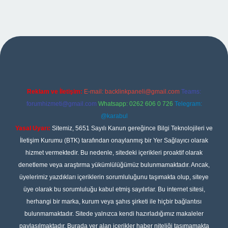
iş
Reklam ve İletişim:
E-mail:
backlinkpaneli@gmail.com
Teams:
forumhizmeti@gmail.com
Whatsapp: 0262 606 0 726
Telegram:
@karabul
Yasal Uyarı:
Sitemiz, 5651 Sayılı Kanun gereğince Bilgi Teknolojileri ve
İletişim Kurumu (BTK) tarafından onaylanmış bir Yer Sağlayıcı olarak
hizmet vermektedir. Bu nedenle, sitedeki içerikleri proaktif olarak
denetleme veya araştırma yükümlülüğümüz bulunmamaktadır. Ancak,
üyelerimiz yazdıkları içeriklerin sorumluluğunu taşımakta olup, siteye
üye olarak bu sorumluluğu kabul etmiş sayılırlar. Bu internet sitesi,
herhangi bir marka, kurum veya şahıs şirketi ile hiçbir bağlantısı
bulunmamaktadır. Sitede yalnızca kendi hazırladığımız makaleler
paylaşılmaktadır. Burada yer alan içerikler haber niteliği taşımamakta