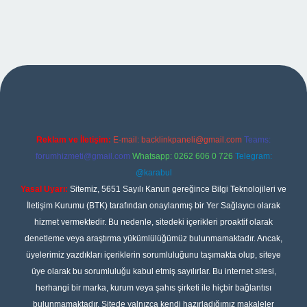
et giriş
Reklam ve İletişim:
E-mail:
backlinkpaneli@gmail.com
Teams:
forumhizmeti@gmail.com
Whatsapp: 0262 606 0 726
Telegram:
@karabul
Yasal Uyarı:
Sitemiz, 5651 Sayılı Kanun gereğince Bilgi Teknolojileri ve
İletişim Kurumu (BTK) tarafından onaylanmış bir Yer Sağlayıcı olarak
hizmet vermektedir. Bu nedenle, sitedeki içerikleri proaktif olarak
denetleme veya araştırma yükümlülüğümüz bulunmamaktadır. Ancak,
üyelerimiz yazdıkları içeriklerin sorumluluğunu taşımakta olup, siteye
üye olarak bu sorumluluğu kabul etmiş sayılırlar. Bu internet sitesi,
herhangi bir marka, kurum veya şahıs şirketi ile hiçbir bağlantısı
bulunmamaktadır. Sitede yalnızca kendi hazırladığımız makaleler