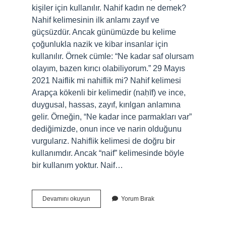
kişiler için kullanılır. Nahif kadın ne demek?
Nahif kelimesinin ilk anlamı zayıf ve
güçsüzdür. Ancak günümüzde bu kelime
çoğunlukla nazik ve kibar insanlar için
kullanılır. Örnek cümle: “Ne kadar saf olursam
olayım, bazen kırıcı olabiliyorum.” 29 Mayıs
2021 Naiflik mi nahiflik mi? Nahif kelimesi
Arapça kökenli bir kelimedir (naḥīf) ve ince,
duygusal, hassas, zayıf, kırılgan anlamına
gelir. Örneğin, “Ne kadar ince parmakları var”
dediğimizde, onun ince ve narin olduğunu
vurgularız. Nahiflik kelimesi de doğru bir
kullanımdır. Ancak “naif” kelimesinde böyle
bir kullanım yoktur. Naif…
Naif
Devamını okuyun
Yorum Bırak
Ve
Nahif
Ne