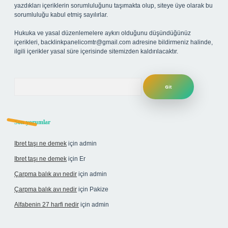
yazdıkları içeriklerin sorumluluğunu taşımakta olup, siteye üye olarak bu
sorumluluğu kabul etmiş sayılırlar.
Hukuka ve yasal düzenlemelere aykırı olduğunu düşündüğünüz
içerikleri,
backlinkpanelicomtr@gmail.com
adresine bildirmeniz halinde,
ilgili içerikler yasal süre içerisinde sitemizden kaldırılacaktır.
Arama
Son yorumlar
Ibret taşı ne demek
için
admin
Ibret taşı ne demek
için
Er
Çarpma balık avı nedir
için
admin
Çarpma balık avı nedir
için
Pakize
Alfabenin 27 harfi nedir
için
admin