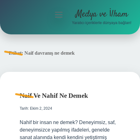
Medya ve İlham
menüyü
aç
Yaratıcı içeriklerle dünyaya bağlan!
Anasayfa
Gizlilik Politikası
Etiket:
Naif davranış ne demek
Yasal Uyarı
Hakkımızda
Naif Ve Nahif Ne Demek
Tarih: Ekim 2, 2024
Nahif bir insan ne demek? Deneyimsiz, saf,
deneyimsizce yapılmış ifadeleri, genelde
sanat alanında kendi kendini yetiştirmiş