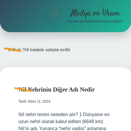
Medya ve İlham
menüyü
aç
Yaratıcı içeriklerle dünyaya bağlan!
Anasayfa
Gizlilik Politikası
Etiket:
Nil isminin anlamı nedir
Yasal Uyarı
Hakkımızda
Nil Nehrinin Diğer Adı Nedir
Tarih: Ekim 11, 2024
Nil nehri ismini nereden alır? 1 Dünyanın en
uzun nehri olarak kabul edilen (6648 km)
Nil’in adı, Yunanca “nehir vadisi” anlamına