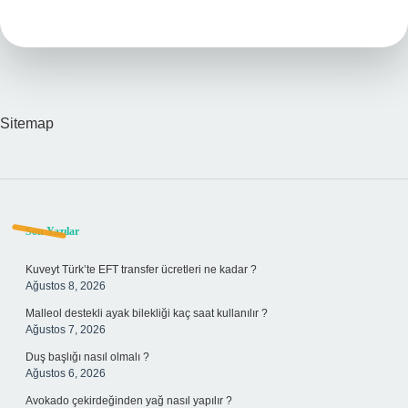
Diğer
Adı
Nedir
Sitemap
Sidebar
Son Yazılar
Kuveyt Türk’te EFT transfer ücretleri ne kadar ?
Ağustos 8, 2026
Malleol destekli ayak bilekliği kaç saat kullanılır ?
Ağustos 7, 2026
Duş başlığı nasıl olmalı ?
Ağustos 6, 2026
Avokado çekirdeğinden yağ nasıl yapılır ?