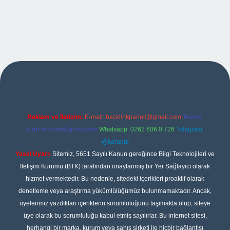
et giriş
Reklam ve İletişim:
E-mail:
backlinkpaneli@gmail.com
Teams:
forumhizmeti@gmail.com
Whatsapp: 0262 606 0 726
Telegram:
@karabul
Yasal Uyarı:
Sitemiz, 5651 Sayılı Kanun gereğince Bilgi Teknolojileri ve
İletişim Kurumu (BTK) tarafından onaylanmış bir Yer Sağlayıcı olarak
hizmet vermektedir. Bu nedenle, sitedeki içerikleri proaktif olarak
denetleme veya araştırma yükümlülüğümüz bulunmamaktadır. Ancak,
üyelerimiz yazdıkları içeriklerin sorumluluğunu taşımakta olup, siteye
üye olarak bu sorumluluğu kabul etmiş sayılırlar. Bu internet sitesi,
herhangi bir marka, kurum veya şahıs şirketi ile hiçbir bağlantısı