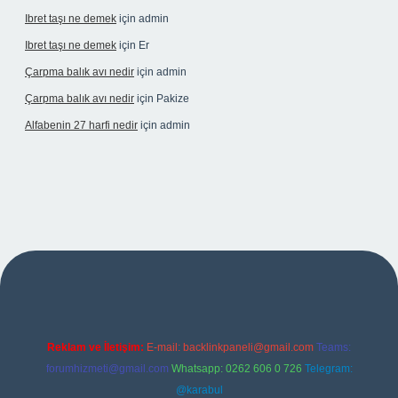
Ibret taşı ne demek
için
admin
Ibret taşı ne demek
için
Er
Çarpma balık avı nedir
için
admin
Çarpma balık avı nedir
için
Pakize
Alfabenin 27 harfi nedir
için
admin
et giriş
Reklam ve İletişim:
E-mail:
backlinkpaneli@gmail.com
Teams:
forumhizmeti@gmail.com
Whatsapp: 0262 606 0 726
Telegram:
@karabul