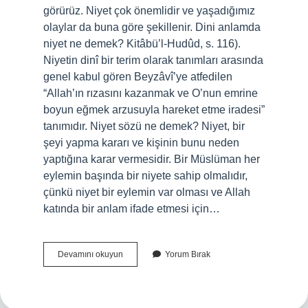
görürüz. Niyet çok önemlidir ve yaşadığımız
olaylar da buna göre şekillenir. Dini anlamda
niyet ne demek? Kitâbü’l-Hudûd, s. 116).
Niyetin dinî bir terim olarak tanımları arasında
genel kabul gören Beyzâvî’ye atfedilen
“Allah’ın rızasını kazanmak ve O’nun emrine
boyun eğmek arzusuyla hareket etme iradesi”
tanımıdır. Niyet sözü ne demek? Niyet, bir
şeyi yapma kararı ve kişinin bunu neden
yaptığına karar vermesidir. Bir Müslüman her
eylemin başında bir niyete sahip olmalıdır,
çünkü niyet bir eylemin var olması ve Allah
katında bir anlam ifade etmesi için…
Kısaca
Devamını okuyun
Yorum Bırak
Niyet
Nedir