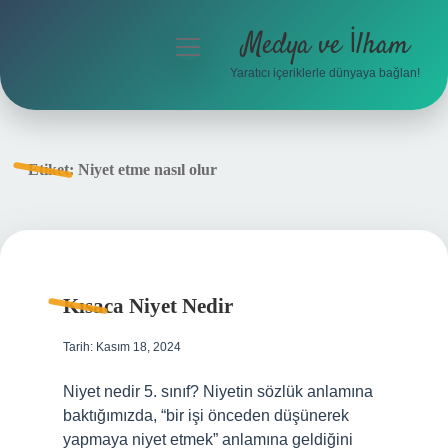
Medya ve İlham
menüyü
aç
Yaratıcı içeriklerle dünyaya bağlan!
Anasayfa
Gizlilik Politikası
Etiket:
Niyet etme nasıl olur
Yasal Uyarı
Hakkımızda
Kısaca Niyet Nedir
Tarih: Kasım 18, 2024
Niyet nedir 5. sınıf? Niyetin sözlük anlamına
baktığımızda, “bir işi önceden düşünerek
yapmaya niyet etmek” anlamına geldiğini