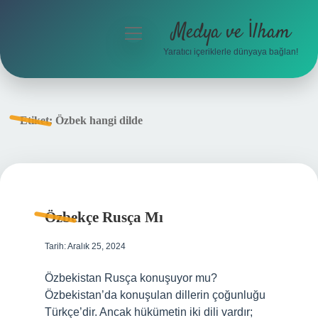
Medya ve İlham
menüyü
aç
Yaratıcı içeriklerle dünyaya bağlan!
Anasayfa
Gizlilik Politikası
Etiket:
Özbek hangi dilde
Yasal Uyarı
Hakkımızda
Özbekçe Rusça Mı
Tarih: Aralık 25, 2024
Özbekistan Rusça konuşuyor mu?
Özbekistan’da konuşulan dillerin çoğunluğu
Türkçe’dir. Ancak hükümetin iki dili vardır;