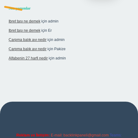
Son yorumlar
Ibret taşı ne demek
için
admin
Ibret taşı ne demek
için
Er
Çarpma balık avı nedir
için
admin
Çarpma balık avı nedir
için
Pakize
Alfabenin 27 harfi nedir
için
admin
ş
Reklam ve İletişim:
E-mail:
backlinkpaneli@gmail.com
Teams: