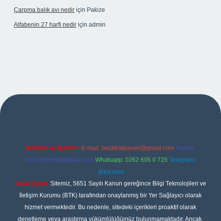
Çarpma balık avı nedir
için
Pakize
Alfabenin 27 harfi nedir
için
admin
iş
Reklam ve İletişim:
E-mail:
backlinkpaneli@gmail.com
Teams:
forumhizmeti@gmail.com
Whatsapp: 0262 606 0 726
Telegram:
@karabul
Yasal Uyarı:
Sitemiz, 5651 Sayılı Kanun gereğince Bilgi Teknolojileri ve
İletişim Kurumu (BTK) tarafından onaylanmış bir Yer Sağlayıcı olarak
hizmet vermektedir. Bu nedenle, sitedeki içerikleri proaktif olarak
denetleme veya araştırma yükümlülüğümüz bulunmamaktadır. Ancak,