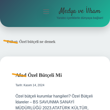
Medya ve İlham
menüyü
aç
Yaratıcı içeriklerle dünyaya bağlan!
Anasayfa
Gizlilik Politikası
Etiket:
Özel bütçeli ne demek
Yasal Uyarı
Hakkımızda
Afad Özel Bütçeli Mi
Tarih: Kasım 14, 2024
Özel bütçeli kurumlar hangileri? Özel Bütçeli
İdareler – BS SAVUNMA SANAYİ
MÜDÜRLÜĞÜ 2023.ATATÜRK KÜLTÜR,