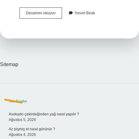
Afad
Devamını okuyun
Yorum Bırak
Özel
Bütçeli
Mi
Sitemap
Sidebar
Son Yazılar
Avokado çekirdeğinden yağ nasıl yapılır ?
Ağustos 5, 2026
Az pişmiş et nasıl görünür ?
Ağustos 4, 2026