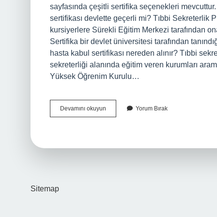
sayfasında çeşitli sertifika seçenekleri mevcuttur. 
sertifikası devlette geçerli mi? Tıbbi Sekreterli
kursiyerlere Sürekli Eğitim Merkezi tarafından on
Sertifika bir devlet üniversitesi tarafından tanınd
hasta kabul sertifikası nereden alınır? Tıbbi sekret
sekreterliği alanında eğitim veren kurumları arama
Yüksek Öğrenim Kurulu…
E
Devamını okuyun
Yorum Bırak
Devlet
Onaylı
Tıbbi
Sekreterlik
Sertifikası
Nasıl
Alınır
Sitemap