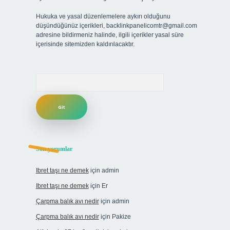
Hukuka ve yasal düzenlemelere aykırı olduğunu
düşündüğünüz içerikleri,
backlinkpanelicomtr@gmail.com
adresine bildirmeniz halinde, ilgili içerikler yasal süre
içerisinde sitemizden kaldırılacaktır.
Arama
Son yorumlar
Ibret taşı ne demek
için
admin
Ibret taşı ne demek
için
Er
Çarpma balık avı nedir
için
admin
Çarpma balık avı nedir
için
Pakize