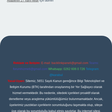
Alfabenin 27 harfi nedir
için
admin
iş
Reklam ve İletişim:
E-mail:
backlinkpaneli@gmail.com
Teams:
forumhizmeti@gmail.com
Whatsapp: 0262 606 0 726
Telegram:
@karabul
Yasal Uyarı:
Sitemiz, 5651 Sayılı Kanun gereğince Bilgi Teknolojileri ve
İletişim Kurumu (BTK) tarafından onaylanmış bir Yer Sağlayıcı olarak
hizmet vermektedir. Bu nedenle, sitedeki içerikleri proaktif olarak
denetleme veya araştırma yükümlülüğümüz bulunmamaktadır. Ancak,
üyelerimiz yazdıkları içeriklerin sorumluluğunu taşımakta olup, siteye
üye olarak bu sorumluluğu kabul etmiş sayılırlar. Bu internet sitesi,