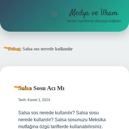
Medya ve İlham
menüyü
aç
Yaratıcı içeriklerle dünyaya bağlan!
Anasayfa
Gizlilik Politikası
Etiket:
Salsa sos nerede kullanılır
Yasal Uyarı
Hakkımızda
Salsa Sosu Acı Mı
Tarih: Kasım 1, 2024
Salsa sos nerede kullanılır? Salsa sosu
nerede kullanılır? Salsa sosunuzu Meksika
mutfağına özgü tariflerde kullanabilirsiniz.