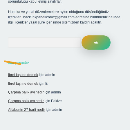
sorumluluğu kabul etmiş sayılırlar.
Hukuka ve yasal düzenlemelere aykırı olduğunu düşündüğünüz
içerikleri,
backlinkpanelicomtr@gmail.com
adresine bildirmeniz halinde,
ilgili içerikler yasal süre içerisinde sitemizden kaldırılacaktır.
Arama
Son yorumlar
Ibret taşı ne demek
için
admin
Ibret taşı ne demek
için
Er
Çarpma balık avı nedir
için
admin
Çarpma balık avı nedir
için
Pakize
Alfabenin 27 harfi nedir
için
admin