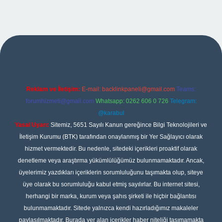
iltonbet giriş
Reklam ve İletişim:
E-mail:
backlinkpaneli@gmail.com
Teams:
forumhizmeti@gmail.com
Whatsapp: 0262 606 0 726
Telegram:
@karabul
Yasal Uyarı:
Sitemiz, 5651 Sayılı Kanun gereğince Bilgi Teknolojileri ve
İletişim Kurumu (BTK) tarafından onaylanmış bir Yer Sağlayıcı olarak
hizmet vermektedir. Bu nedenle, sitedeki içerikleri proaktif olarak
denetleme veya araştırma yükümlülüğümüz bulunmamaktadır. Ancak,
üyelerimiz yazdıkları içeriklerin sorumluluğunu taşımakta olup, siteye
üye olarak bu sorumluluğu kabul etmiş sayılırlar. Bu internet sitesi,
herhangi bir marka, kurum veya şahıs şirketi ile hiçbir bağlantısı
bulunmamaktadır. Sitede yalnızca kendi hazırladığımız makaleler
paylaşılmaktadır. Burada yer alan içerikler haber niteliği taşımamakta