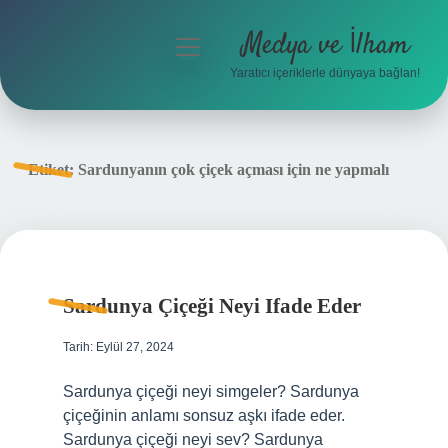
Medya ve İlham
menüyü
aç
Yaratıcı içeriklerle dünyaya bağlan!
Anasayfa
Gizlilik Politikası
Etiket:
Sardunyanın çok çiçek açması için ne yapmalı
Yasal Uyarı
Hakkımızda
Sardunya Çiçeği Neyi Ifade Eder
Tarih: Eylül 27, 2024
Sardunya çiçeği neyi simgeler? Sardunya
çiçeğinin anlamı sonsuz aşkı ifade eder.
Sardunya çiçeği neyi sev? Sardunya