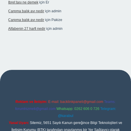
Ibret taşı ne demek
için
Er
Çarpma balık avı nedir
için
admin
Çarpma balık avı nedir
için
Pakize
Alfabenin 27 harfi nedir
için
admin
riş
Reklam ve İletişim:
E-mail:
backlinkpaneli@gmail.com
Teams:
forumhizmeti@gmail.com
Whatsapp: 0262 606 0 726
Telegram:
@karabul
Yasal Uyarı:
Sitemiz, 5651 Sayılı Kanun gereğince Bilgi Teknolojileri ve
İletişim Kurumu (BTK) tarafından onaylanmış bir Yer Sağlayıcı olarak