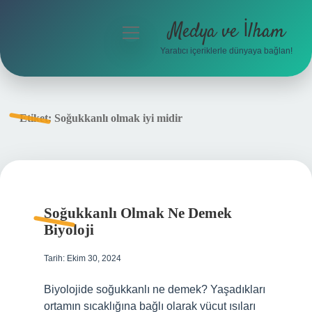
Medya ve İlham
menüyü
aç
Yaratıcı içeriklerle dünyaya bağlan!
Anasayfa
Gizlilik Politikası
Etiket:
Soğukkanlı olmak iyi midir
Yasal Uyarı
Hakkımızda
Soğukkanlı Olmak Ne Demek
Biyoloji
Tarih: Ekim 30, 2024
Biyolojide soğukkanlı ne demek? Yaşadıkları
ortamın sıcaklığına bağlı olarak vücut ısıları