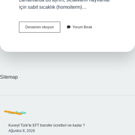
için sabit sıcaklık (homoiterm)…
Soğukkanlı
Devamını okuyun
Yorum Bırak
Olmak
Ne
Demek
Biyoloji
Sitemap
Sidebar
Son Yazılar
Kuveyt Türk’te EFT transfer ücretleri ne kadar ?
Ağustos 8, 2026