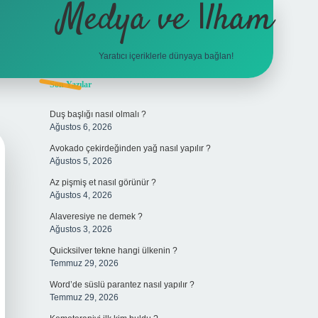
Medya ve İlham
Yaratıcı içeriklerle dünyaya bağlan!
Sidebar
Son Yazılar
hiltonbet giriş
Duş başlığı nasıl olmalı ?
Ağustos 6, 2026
Avokado çekirdeğinden yağ nasıl yapılır ?
Ağustos 5, 2026
Az pişmiş et nasıl görünür ?
Ağustos 4, 2026
Alaveresiye ne demek ?
Ağustos 3, 2026
Quicksilver tekne hangi ülkenin ?
Temmuz 29, 2026
Word’de süslü parantez nasıl yapılır ?
Temmuz 29, 2026