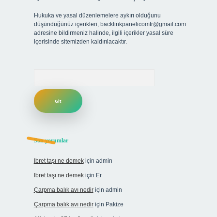
Hukuka ve yasal düzenlemelere aykırı olduğunu
düşündüğünüz içerikleri,
backlinkpanelicomtr@gmail.com
adresine bildirmeniz halinde, ilgili içerikler yasal süre
içerisinde sitemizden kaldırılacaktır.
Arama
Son yorumlar
Ibret taşı ne demek
için
admin
Ibret taşı ne demek
için
Er
Çarpma balık avı nedir
için
admin
Çarpma balık avı nedir
için
Pakize