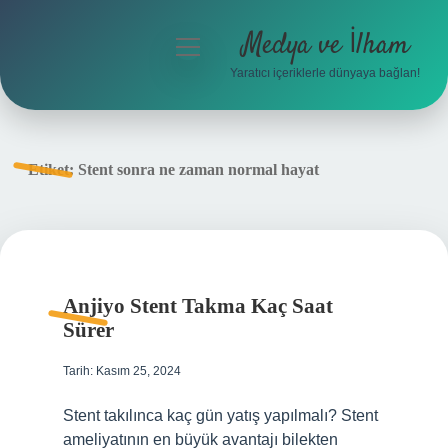
Medya ve İlham
menüyü
aç
Yaratıcı içeriklerle dünyaya bağlan!
Anasayfa
Gizlilik Politikası
Etiket:
Stent sonra ne zaman normal hayat
Yasal Uyarı
Hakkımızda
Anjiyo Stent Takma Kaç Saat
Sürer
Tarih: Kasım 25, 2024
Stent takılınca kaç gün yatış yapılmalı? Stent
ameliyatının en büyük avantajı bilekten