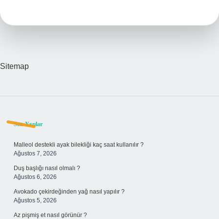
Takma
Kaç
Saat
Sürer
Sitemap
Sidebar
Son Yazılar
Malleol destekli ayak bilekliği kaç saat kullanılır ?
Ağustos 7, 2026
Duş başlığı nasıl olmalı ?
Ağustos 6, 2026
Avokado çekirdeğinden yağ nasıl yapılır ?
Ağustos 5, 2026
Az pişmiş et nasıl görünür ?