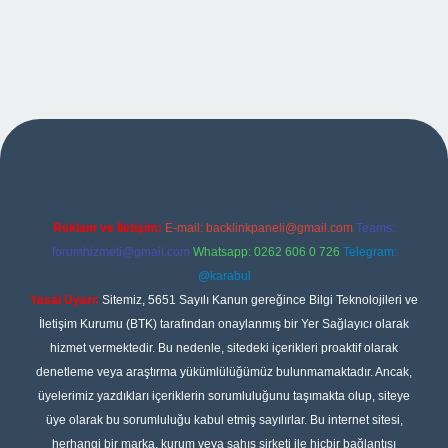
iş
Reklam ve İletişim:
E-mail:
backlinkpaneli@gmail.com
Teams:
forumhizmeti@gmail.com
Whatsapp: 0262 606 0 726
Telegram:
@karabul
Yasal Uyarı:
Sitemiz, 5651 Sayılı Kanun gereğince Bilgi Teknolojileri ve
İletişim Kurumu (BTK) tarafından onaylanmış bir Yer Sağlayıcı olarak
hizmet vermektedir. Bu nedenle, sitedeki içerikleri proaktif olarak
denetleme veya araştırma yükümlülüğümüz bulunmamaktadır. Ancak,
üyelerimiz yazdıkları içeriklerin sorumluluğunu taşımakta olup, siteye
üye olarak bu sorumluluğu kabul etmiş sayılırlar. Bu internet sitesi,
herhangi bir marka, kurum veya şahıs şirketi ile hiçbir bağlantısı