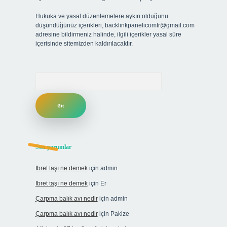
Hukuka ve yasal düzenlemelere aykırı olduğunu
düşündüğünüz içerikleri,
backlinkpanelicomtr@gmail.com
adresine bildirmeniz halinde, ilgili içerikler yasal süre
içerisinde sitemizden kaldırılacaktır.
Arama
Son yorumlar
Ibret taşı ne demek
için
admin
Ibret taşı ne demek
için
Er
Çarpma balık avı nedir
için
admin
Çarpma balık avı nedir
için
Pakize