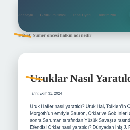
Anasayfa
Gizlilik Politikası
Yasal Uyarı
Hakkımızda
Etiket:
Sümer öncesi halkın adı nedir
Uruklar Nasıl Yaratıl
Tarih: Ekim 31, 2024
Uruk Hailer nasıl yaratıldı? Uruk Hai, Tolkien’in 
Morgoth’un emriyle Sauron, Orklar ve Goblinleri ç
sonra Saruman tarafından Yüzük Savaşı sırasında 
Efendisi Orklar nasıl yaratıldı? Dünyadan İniş J. 