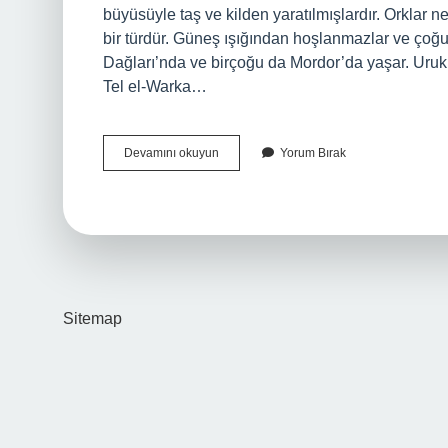
büyüsüyle taş ve kilden yaratılmışlardır. Orklar n
bir türdür. Güneş ışığından hoşlanmazlar ve çoğ
Dağları’nda ve birçoğu da Mordor’da yaşar. Uruk
Tel el-Warka…
Uruklar
Devamını okuyun
Yorum Bırak
Nasıl
Yaratıldı
Sitemap