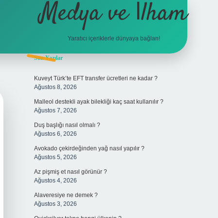
Medya ve İlham
Yaratıcı içeriklerle dünyaya bağlan!
Sidebar
Son Yazılar
hiltonbet giriş
Kuveyt Türk’te EFT transfer ücretleri ne kadar ?
Ağustos 8, 2026
Malleol destekli ayak bilekliği kaç saat kullanılır ?
Ağustos 7, 2026
Duş başlığı nasıl olmalı ?
Ağustos 6, 2026
Avokado çekirdeğinden yağ nasıl yapılır ?
Ağustos 5, 2026
Az pişmiş et nasıl görünür ?
Ağustos 4, 2026
Alaveresiye ne demek ?
Ağustos 3, 2026