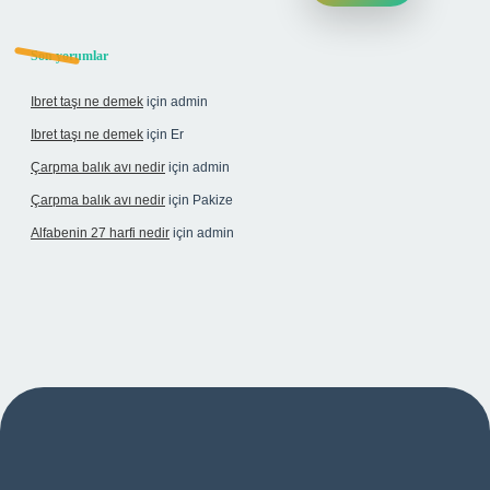
Son yorumlar
Ibret taşı ne demek
için
admin
Ibret taşı ne demek
için
Er
Çarpma balık avı nedir
için
admin
Çarpma balık avı nedir
için
Pakize
Alfabenin 27 harfi nedir
için
admin
iş