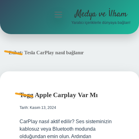
Medya ve İlham
menüyü
aç
Yaratıcı içeriklerle dünyaya bağlan!
Anasayfa
Gizlilik Politikası
Etiket:
Tesla CarPlay nasıl bağlanır
Yasal Uyarı
Hakkımızda
Togg Apple Carplay Var Mı
Tarih: Kasım 13, 2024
CarPlay nasıl aktif edilir? Ses sisteminizin
kablosuz veya Bluetooth modunda
olduğundan emin olun. Ardından