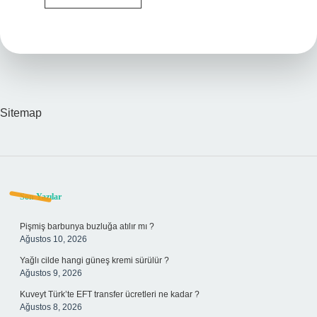
Apple
Carplay
Var
Mı
Sitemap
Sidebar
Son Yazılar
Pişmiş barbunya buzluğa atılır mı ?
Ağustos 10, 2026
Yağlı cilde hangi güneş kremi sürülür ?
Ağustos 9, 2026
Kuveyt Türk’te EFT transfer ücretleri ne kadar ?
Ağustos 8, 2026