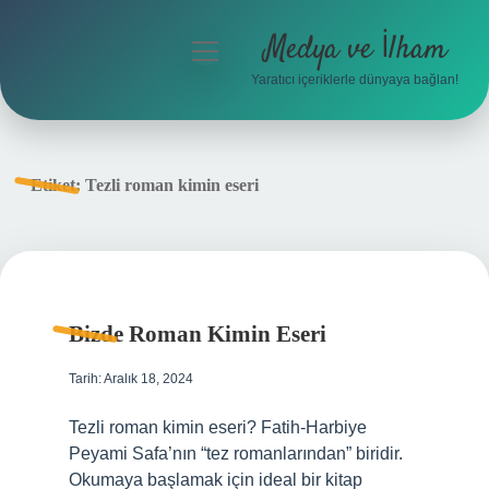
Medya ve İlham
menüyü
aç
Yaratıcı içeriklerle dünyaya bağlan!
Anasayfa
Gizlilik Politikası
Etiket:
Tezli roman kimin eseri
Yasal Uyarı
Hakkımızda
Bizde Roman Kimin Eseri
Tarih: Aralık 18, 2024
Tezli roman kimin eseri? Fatih-Harbiye
Peyami Safa’nın “tez romanlarından” biridir.
Okumaya başlamak için ideal bir kitap