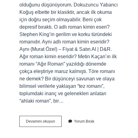
olduğunu düşünüyorum. Dokuzuncu Yabancı
Koğuş elbette bir klasiktir, ancak ilk okuma
için doğru seçim olmayabilir. Beni çok
depresif bıraktı. O adlı roman kimin eseri?
Stephen King’in gerilim ve korku türündeki
romanıdır. Aynı adlı roman kimin eseridir?
Aynı (Murat Özel) – Fiyat & Satın Al | D&R.
Ağır roman kimin eseridir? Metin Kaçan’ın ilk
romanı “Ağır Roman” yazıldığı dönemde
çokça eleştiriye maruz kalmıştı. Töre romanı
ne demek? Bir düşünceyi savunan ve olaya
bilimsel verilerle yaklaşan “tez romanı”,
toplumdaki inanç ve gelenekleri anlatan
“ahlaki roman”, bir…
Bizde
Devamını okuyun
Yorum Bırak
Roman
Kimin
Eseri