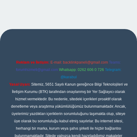
iş
Reklam ve İletişim:
E-mail:
backlinkpaneli@gmail.com
Teams:
forumhizmeti@gmail.com
Whatsapp: 0262 606 0 726
Telegram:
@karabul
Yasal Uyarı:
Sitemiz, 5651 Sayılı Kanun gereğince Bilgi Teknolojileri ve
İletişim Kurumu (BTK) tarafından onaylanmış bir Yer Sağlayıcı olarak
hizmet vermektedir. Bu nedenle, sitedeki içerikleri proaktif olarak
denetleme veya araştırma yükümlülüğümüz bulunmamaktadır. Ancak,
üyelerimiz yazdıkları içeriklerin sorumluluğunu taşımakta olup, siteye
üye olarak bu sorumluluğu kabul etmiş sayılırlar. Bu internet sitesi,
herhangi bir marka, kurum veya şahıs şirketi ile hiçbir bağlantısı
bulunmamaktadır. Sitede yalnızca kendi hazırladığımız makaleler