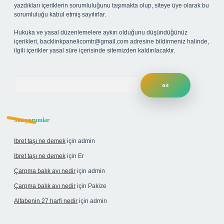
yazdıkları içeriklerin sorumluluğunu taşımakta olup, siteye üye olarak bu
sorumluluğu kabul etmiş sayılırlar.
Hukuka ve yasal düzenlemelere aykırı olduğunu düşündüğünüz
içerikleri,
backlinkpanelicomtr@gmail.com
adresine bildirmeniz halinde,
ilgili içerikler yasal süre içerisinde sitemizden kaldırılacaktır.
Arama
Son yorumlar
Ibret taşı ne demek
için
admin
Ibret taşı ne demek
için
Er
Çarpma balık avı nedir
için
admin
Çarpma balık avı nedir
için
Pakize
Alfabenin 27 harfi nedir
için
admin