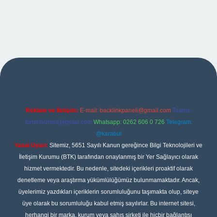
iş
Reklam ve İletişim:
E-mail:
backlinkpaneli@gmail.com
Teams:
forumhizmeti@gmail.com
Whatsapp: 0262 606 0 726
Telegram:
@karabul
Yasal Uyarı:
Sitemiz, 5651 Sayılı Kanun gereğince Bilgi Teknolojileri ve
İletişim Kurumu (BTK) tarafından onaylanmış bir Yer Sağlayıcı olarak
hizmet vermektedir. Bu nedenle, sitedeki içerikleri proaktif olarak
denetleme veya araştırma yükümlülüğümüz bulunmamaktadır. Ancak,
üyelerimiz yazdıkları içeriklerin sorumluluğunu taşımakta olup, siteye
üye olarak bu sorumluluğu kabul etmiş sayılırlar. Bu internet sitesi,
herhangi bir marka, kurum veya şahıs şirketi ile hiçbir bağlantısı