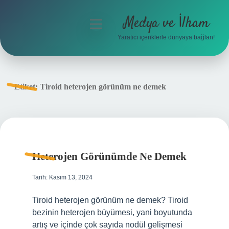
Medya ve İlham
menüyü
aç
Yaratıcı içeriklerle dünyaya bağlan!
Anasayfa
Gizlilik Politikası
Etiket:
Tiroid heterojen görünüm ne demek
Yasal Uyarı
Hakkımızda
Heterojen Görünümde Ne Demek
Tarih: Kasım 13, 2024
Tiroid heterojen görünüm ne demek? Tiroid
bezinin heterojen büyümesi, yani boyutunda
artış ve içinde çok sayıda nodül gelişmesi