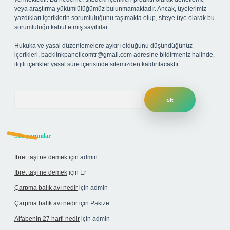
veya araştırma yükümlülüğümüz bulunmamaktadır. Ancak, üyelerimiz
yazdıkları içeriklerin sorumluluğunu taşımakta olup, siteye üye olarak bu
sorumluluğu kabul etmiş sayılırlar.
Hukuka ve yasal düzenlemelere aykırı olduğunu düşündüğünüz
içerikleri,
backlinkpanelicomtr@gmail.com
adresine bildirmeniz halinde,
ilgili içerikler yasal süre içerisinde sitemizden kaldırılacaktır.
Arama
Son yorumlar
Ibret taşı ne demek
için
admin
Ibret taşı ne demek
için
Er
Çarpma balık avı nedir
için
admin
Çarpma balık avı nedir
için
Pakize
Alfabenin 27 harfi nedir
için
admin