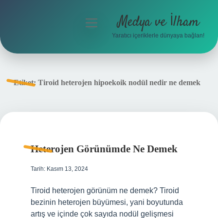
Medya ve İlham
menüyü
aç
Yaratıcı içeriklerle dünyaya bağlan!
Anasayfa
Gizlilik Politikası
Etiket:
Tiroid heterojen hipoekoik nodül nedir ne demek
Yasal Uyarı
Hakkımızda
Heterojen Görünümde Ne Demek
Tarih: Kasım 13, 2024
Tiroid heterojen görünüm ne demek? Tiroid
bezinin heterojen büyümesi, yani boyutunda
artış ve içinde çok sayıda nodül gelişmesi