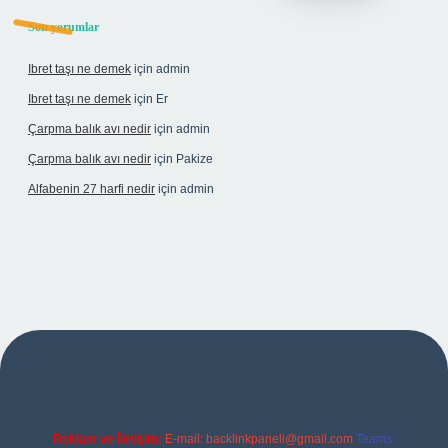
Son yorumlar
Ibret taşı ne demek
için
admin
Ibret taşı ne demek
için
Er
Çarpma balık avı nedir
için
admin
Çarpma balık avı nedir
için
Pakize
Alfabenin 27 harfi nedir
için
admin
ş
Reklam ve İletişim:
E-mail:
backlinkpaneli@gmail.com
Teams: