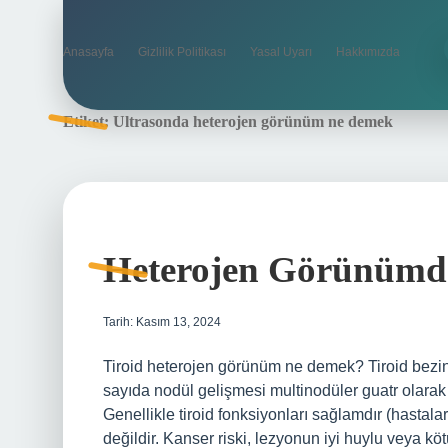
Anasayfa
Gizlilik Politikası
Yasal Uyarı
Hakkımızda
Etiket:
Ultrasonda heterojen görünüm ne demek
Heterojen Görünümd
Tarih: Kasım 13, 2024
Tiroid heterojen görünüm ne demek? Tiroid bezin
sayıda nodül gelişmesi multinodüler guatr olarak ad
Genellikle tiroid fonksiyonları sağlamdır (hastal
değildir. Kanser riski, lezyonun iyi huylu veya kö