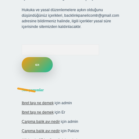
Hukuka ve yasal düzenlemelere aykırı olduğunu
düşündüğünüz içerikleri,
backlinkpanelicomtr@gmail.com
adresine bildirmeniz halinde, ilgili içerikler yasal süre
içerisinde sitemizden kaldırılacaktır.
Arama
Son yorumlar
Ibret taşı ne demek
için
admin
Ibret taşı ne demek
için
Er
Çarpma balık avı nedir
için
admin
Çarpma balık avı nedir
için
Pakize