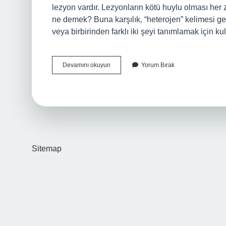
lezyon vardır. Lezyonların kötü huylu olması he
ne demek? Buna karşılık, “heterojen” kelimesi gen
veya birbirinden farklı iki şeyi tanımlamak için ku
Heterojen
Devamını okuyun
Yorum Bırak
Görünümde
Ne
Demek
Sitemap