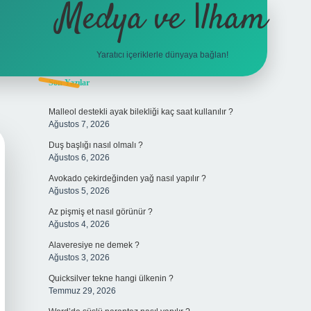
Medya ve İlham
Yaratıcı içeriklerle dünyaya bağlan!
Sidebar
Son Yazılar
hiltonbet giriş
Malleol destekli ayak bilekliği kaç saat kullanılır ?
Ağustos 7, 2026
Duş başlığı nasıl olmalı ?
Ağustos 6, 2026
Avokado çekirdeğinden yağ nasıl yapılır ?
Ağustos 5, 2026
Az pişmiş et nasıl görünür ?
Ağustos 4, 2026
Alaveresiye ne demek ?
Ağustos 3, 2026
Quicksilver tekne hangi ülkenin ?
Temmuz 29, 2026