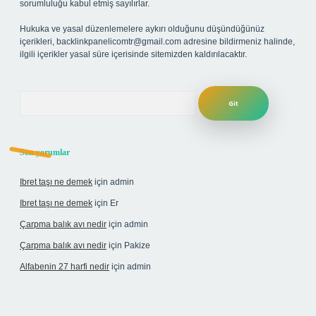
sorumluluğu kabul etmiş sayılırlar.
Hukuka ve yasal düzenlemelere aykırı olduğunu düşündüğünüz
içerikleri,
backlinkpanelicomtr@gmail.com
adresine bildirmeniz halinde,
ilgili içerikler yasal süre içerisinde sitemizden kaldırılacaktır.
Arama
Son yorumlar
Ibret taşı ne demek
için
admin
Ibret taşı ne demek
için
Er
Çarpma balık avı nedir
için
admin
Çarpma balık avı nedir
için
Pakize
Alfabenin 27 harfi nedir
için
admin