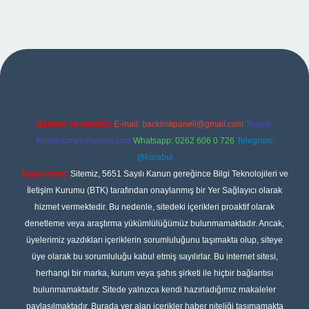
riş
Reklam ve İletişim:
E-mail:
backlinkpaneli@gmail.com
Teams:
forumhizmeti@gmail.com
Whatsapp: 0262 606 0 726
Telegram:
@karabul
Yasal Uyarı:
Sitemiz, 5651 Sayılı Kanun gereğince Bilgi Teknolojileri ve
İletişim Kurumu (BTK) tarafından onaylanmış bir Yer Sağlayıcı olarak
hizmet vermektedir. Bu nedenle, sitedeki içerikleri proaktif olarak
denetleme veya araştırma yükümlülüğümüz bulunmamaktadır. Ancak,
üyelerimiz yazdıkları içeriklerin sorumluluğunu taşımakta olup, siteye
üye olarak bu sorumluluğu kabul etmiş sayılırlar. Bu internet sitesi,
herhangi bir marka, kurum veya şahıs şirketi ile hiçbir bağlantısı
bulunmamaktadır. Sitede yalnızca kendi hazırladığımız makaleler
paylaşılmaktadır. Burada yer alan içerikler haber niteliği taşımamakta