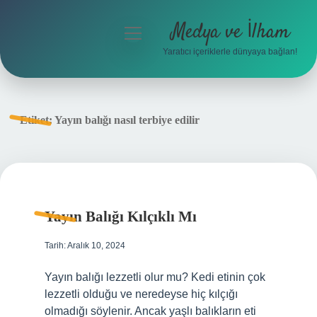
Medya ve İlham
menüyü
aç
Yaratıcı içeriklerle dünyaya bağlan!
Anasayfa
Gizlilik Politikası
Etiket:
Yayın balığı nasıl terbiye edilir
Yasal Uyarı
Hakkımızda
Yayın Balığı Kılçıklı Mı
Tarih: Aralık 10, 2024
Yayın balığı lezzetli olur mu? Kedi etinin çok
lezzetli olduğu ve neredeyse hiç kılçığı
olmadığı söylenir. Ancak yaşlı balıkların eti