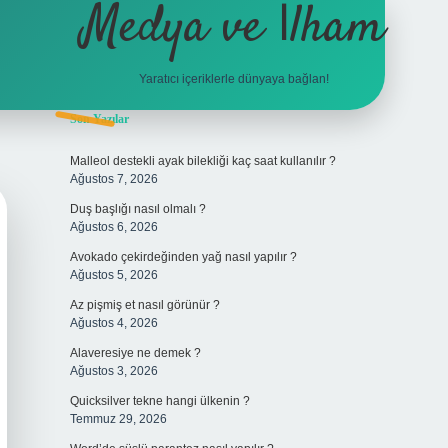
Medya ve İlham
Yaratıcı içeriklerle dünyaya bağlan!
Sidebar
Son Yazılar
hiltonbet giriş
Malleol destekli ayak bilekliği kaç saat kullanılır ?
Ağustos 7, 2026
Duş başlığı nasıl olmalı ?
Ağustos 6, 2026
Avokado çekirdeğinden yağ nasıl yapılır ?
Ağustos 5, 2026
Az pişmiş et nasıl görünür ?
Ağustos 4, 2026
Alaveresiye ne demek ?
Ağustos 3, 2026
Quicksilver tekne hangi ülkenin ?
Temmuz 29, 2026