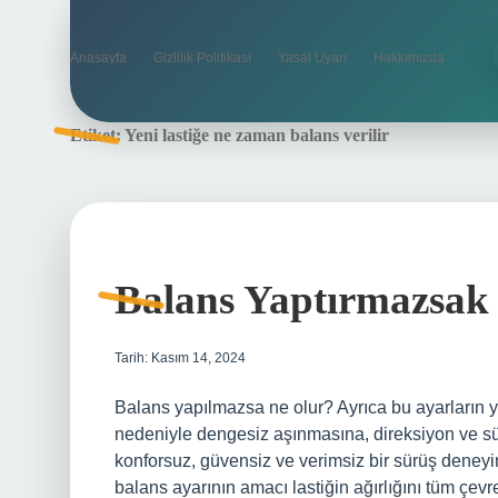
Anasayfa
Gizlilik Politikası
Yasal Uyarı
Hakkımızda
Etiket:
Yeni lastiğe ne zaman balans verilir
Balans Yaptırmazsak
Tarih: Kasım 14, 2024
Balans yapılmazsa ne olur? Ayrıca bu ayarların ya
nedeniyle dengesiz aşınmasına, direksiyon ve sü
konforsuz, güvensiz ve verimsiz bir sürüş deneyim
balans ayarının amacı lastiğin ağırlığını tüm çevr