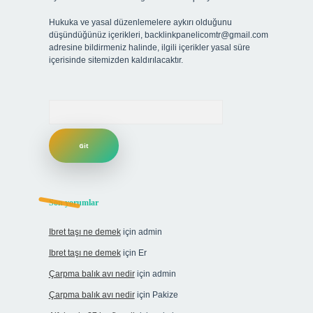
Hukuka ve yasal düzenlemelere aykırı olduğunu
düşündüğünüz içerikleri,
backlinkpanelicomtr@gmail.com
adresine bildirmeniz halinde, ilgili içerikler yasal süre
içerisinde sitemizden kaldırılacaktır.
Arama
Son yorumlar
Ibret taşı ne demek
için
admin
Ibret taşı ne demek
için
Er
Çarpma balık avı nedir
için
admin
Çarpma balık avı nedir
için
Pakize