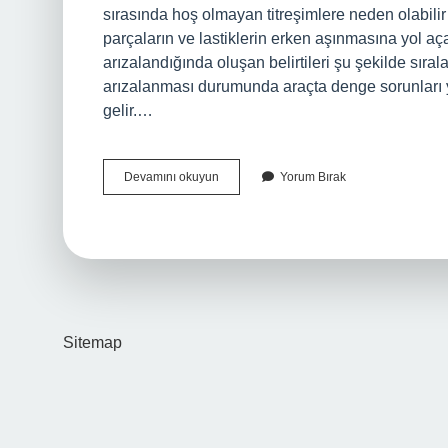
sırasında hoş olmayan titreşimlere neden olabili
parçaların ve lastiklerin erken aşınmasına yol aç
arızalandığında oluşan belirtileri şu şekilde sıral
arızalanması durumunda araçta denge sorunları y
gelir.…
Balans
Devamını okuyun
Yorum Bırak
Yaptırmazsak
Ne
Olur
Sitemap