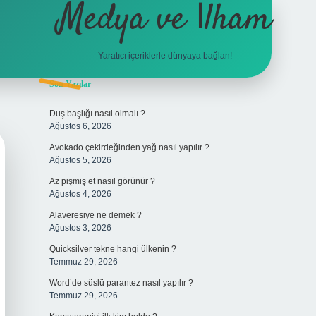
Medya ve İlham
Yaratıcı içeriklerle dünyaya bağlan!
Sidebar
Son Yazılar
hiltonbet giriş
Duş başlığı nasıl olmalı ?
Ağustos 6, 2026
Avokado çekirdeğinden yağ nasıl yapılır ?
Ağustos 5, 2026
Az pişmiş et nasıl görünür ?
Ağustos 4, 2026
Alaveresiye ne demek ?
Ağustos 3, 2026
Quicksilver tekne hangi ülkenin ?
Temmuz 29, 2026
Word’de süslü parantez nasıl yapılır ?
Temmuz 29, 2026