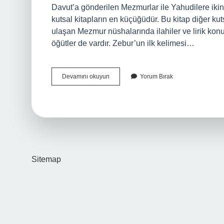
Davut’a gönderilen Mezmurlar ile Yahudilere ikinc
kutsal kitapların en küçüğüdür. Bu kitap diğer ku
ulaşan Mezmur nüshalarında ilahiler ve lirik konuş
öğütler de vardır. Zebur’un ilk kelimesi…
Zemur
Devamını okuyun
Yorum Bırak
Ne
Demek
Sitemap