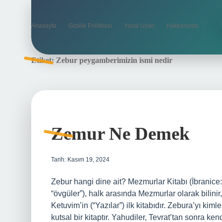
Anasayfa
Gizlilik Politikası
Yasal Uyarı
Hakkımızda
Etiket:
Zebur peygamberimizin ismi nedir
Zemur Ne Demek
Tarih: Kasım 19, 2024
Zebur hangi dine ait? Mezmurlar Kitabı (İbranice: תְּהִלִּים‎, romanize edilmiş hali: Tehillim, tam anlamıy
“övgüler”), halk arasında Mezmurlar olarak bilini
Ketuvim’in (“Yazılar”) ilk kitabıdır. Zebura’yı ki
kutsal bir kitaptır. Yahudiler, Tevrat’tan sonra k