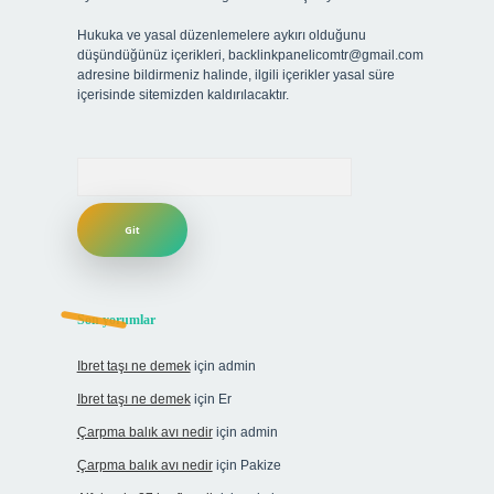
Hukuka ve yasal düzenlemelere aykırı olduğunu
düşündüğünüz içerikleri,
backlinkpanelicomtr@gmail.com
adresine bildirmeniz halinde, ilgili içerikler yasal süre
içerisinde sitemizden kaldırılacaktır.
Arama
Son yorumlar
Ibret taşı ne demek
için
admin
Ibret taşı ne demek
için
Er
Çarpma balık avı nedir
için
admin
Çarpma balık avı nedir
için
Pakize