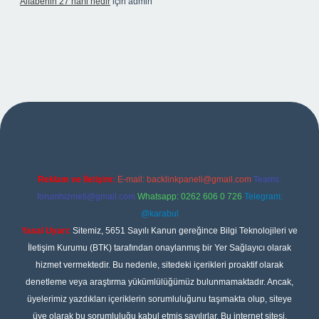
Alfabenin 27 harfi nedir
için
admin
et giriş
Reklam ve İletişim:
E-mail:
backlinkpaneli@gmail.com
Teams:
forumhizmeti@gmail.com
Whatsapp: 0262 606 0 726
Telegram:
@karabul
Yasal Uyarı:
Sitemiz, 5651 Sayılı Kanun gereğince Bilgi Teknolojileri ve
İletişim Kurumu (BTK) tarafından onaylanmış bir Yer Sağlayıcı olarak
hizmet vermektedir. Bu nedenle, sitedeki içerikleri proaktif olarak
denetleme veya araştırma yükümlülüğümüz bulunmamaktadır. Ancak,
üyelerimiz yazdıkları içeriklerin sorumluluğunu taşımakta olup, siteye
üye olarak bu sorumluluğu kabul etmiş sayılırlar. Bu internet sitesi,