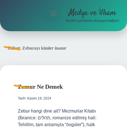
Medya ve İlham
menüyü
aç
Yaratıcı içeriklerle dünyaya bağlan!
Anasayfa
Gizlilik Politikası
Etiket:
Zeburayı kimler inanır
Yasal Uyarı
Hakkımızda
Zemur Ne Demek
Tarih: Kasım 19, 2024
Zebur hangi dine ait? Mezmurlar Kitabı
(İbranice: תְּהִלִּים‎, romanize edilmiş hali:
Tehillim, tam anlamıyla “övgüler”), halk