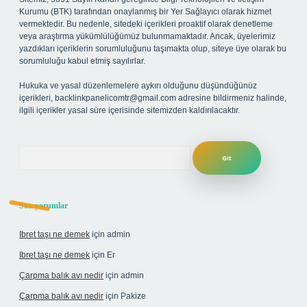
Kurumu (BTK) tarafından onaylanmış bir Yer Sağlayıcı olarak hizmet
vermektedir. Bu nedenle, sitedeki içerikleri proaktif olarak denetleme
veya araştırma yükümlülüğümüz bulunmamaktadır. Ancak, üyelerimiz
yazdıkları içeriklerin sorumluluğunu taşımakta olup, siteye üye olarak bu
sorumluluğu kabul etmiş sayılırlar.
Hukuka ve yasal düzenlemelere aykırı olduğunu düşündüğünüz
içerikleri,
backlinkpanelicomtr@gmail.com
adresine bildirmeniz halinde,
ilgili içerikler yasal süre içerisinde sitemizden kaldırılacaktır.
Arama
Son yorumlar
Ibret taşı ne demek
için
admin
Ibret taşı ne demek
için
Er
Çarpma balık avı nedir
için
admin
Çarpma balık avı nedir
için
Pakize