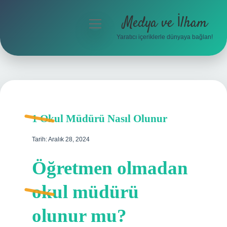
Medya ve İlham
menüyü
aç
Yaratıcı içeriklerle dünyaya bağlan!
Anasayfa
Gizlilik Politikası
Yasal Uyarı
1 Okul Müdürü Nasıl Olunur
Hakkımızda
Tarih: Aralık 28, 2024
Öğretmen olmadan
okul müdürü
olunur mu?