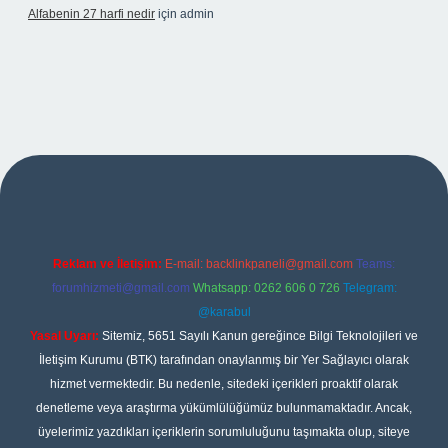
Alfabenin 27 harfi nedir
için
admin
iş
Reklam ve İletişim:
E-mail:
backlinkpaneli@gmail.com
Teams:
forumhizmeti@gmail.com
Whatsapp: 0262 606 0 726
Telegram:
@karabul
Yasal Uyarı:
Sitemiz, 5651 Sayılı Kanun gereğince Bilgi Teknolojileri ve
İletişim Kurumu (BTK) tarafından onaylanmış bir Yer Sağlayıcı olarak
hizmet vermektedir. Bu nedenle, sitedeki içerikleri proaktif olarak
denetleme veya araştırma yükümlülüğümüz bulunmamaktadır. Ancak,
üyelerimiz yazdıkları içeriklerin sorumluluğunu taşımakta olup, siteye