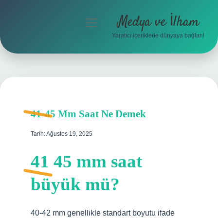
Medya ve İlham
menüyü
aç
Yaratıcı içeriklerle dünyaya bağlan!
Anasayfa
Gizlilik Politikası
Yasal Uyarı
41-45 Mm Saat Ne Demek
Hakkımızda
Tarih: Ağustos 19, 2025
41 45 mm saat
büyük mü?
40-42 mm genellikle standart boyutu ifade