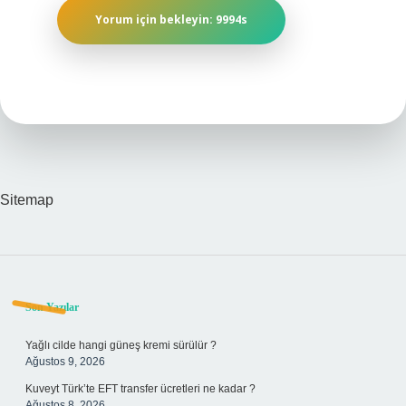
Sitemap
Sidebar
Son Yazılar
Yağlı cilde hangi güneş kremi sürülür ?
Ağustos 9, 2026
Kuveyt Türk’te EFT transfer ücretleri ne kadar ?
Ağustos 8, 2026