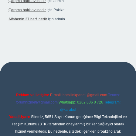
Çarpma balık avı nedir
için
admin
Çarpma balık avı nedir
için
Pakize
Alfabenin 27 harfi nedir
için
admin
iriş
Reklam ve İletişim:
E-mail:
backlinkpaneli@gmail.com
Teams:
forumhizmeti@gmail.com
Whatsapp: 0262 606 0 726
Telegram:
@karabul
Yasal Uyarı:
Sitemiz, 5651 Sayılı Kanun gereğince Bilgi Teknolojileri ve
İletişim Kurumu (BTK) tarafından onaylanmış bir Yer Sağlayıcı olarak
hizmet vermektedir. Bu nedenle, sitedeki içerikleri proaktif olarak