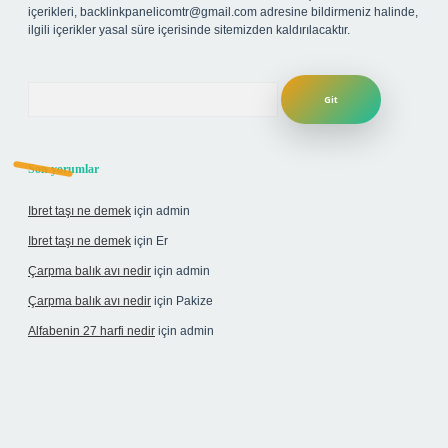
içerikleri,
backlinkpanelicomtr@gmail.com
adresine bildirmeniz halinde,
ilgili içerikler yasal süre içerisinde sitemizden kaldırılacaktır.
Arama
Son yorumlar
Ibret taşı ne demek
için
admin
Ibret taşı ne demek
için
Er
Çarpma balık avı nedir
için
admin
Çarpma balık avı nedir
için
Pakize
Alfabenin 27 harfi nedir
için
admin