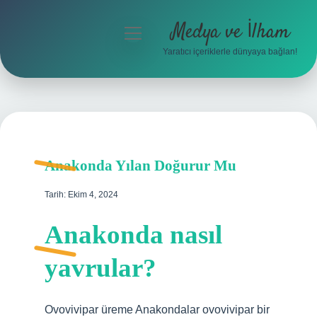
Medya ve İlham
menüyü
aç
Yaratıcı içeriklerle dünyaya bağlan!
Anasayfa
Gizlilik Politikası
Yasal Uyarı
Anakonda Yılan Doğurur Mu
Hakkımızda
Tarih: Ekim 4, 2024
Anakonda nasıl
yavrular?
Ovovivipar üreme Anakondalar ovovivipar bir