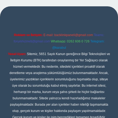
iriş
Reklam ve İletişim:
E-mail:
backlinkpaneli@gmail.com
Teams:
forumhizmeti@gmail.com
Whatsapp: 0262 606 0 726
Telegram:
@karabul
Yasal Uyarı:
Sitemiz, 5651 Sayılı Kanun gereğince Bilgi Teknolojileri ve
İletişim Kurumu (BTK) tarafından onaylanmış bir Yer Sağlayıcı olarak
hizmet vermektedir. Bu nedenle, sitedeki içerikleri proaktif olarak
denetleme veya araştırma yükümlülüğümüz bulunmamaktadır. Ancak,
üyelerimiz yazdıkları içeriklerin sorumluluğunu taşımakta olup, siteye
üye olarak bu sorumluluğu kabul etmiş sayılırlar. Bu internet sitesi,
herhangi bir marka, kurum veya şahıs şirketi ile hiçbir bağlantısı
bulunmamaktadır. Sitede yalnızca kendi hazırladığımız makaleler
paylaşılmaktadır. Burada yer alan içerikler haber niteliği taşımamakta
olup, gerçek kurum ve kişiler hakkında paylaşım yapılmamaktadır.
Gerçek kurum ve kişiler ile isim benzerlikleri tamamen tesadüfidir.