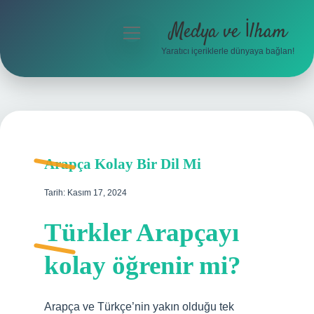
Medya ve İlham
menüyü
aç
Yaratıcı içeriklerle dünyaya bağlan!
Anasayfa
Gizlilik Politikası
Yasal Uyarı
Arapça Kolay Bir Dil Mi
Hakkımızda
Tarih: Kasım 17, 2024
Türkler Arapçayı
kolay öğrenir mi?
Arapça ve Türkçe’nin yakın olduğu tek