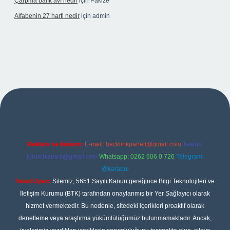
Çarpma balık avı nedir
için
Pakize
Alfabenin 27 harfi nedir
için
admin
iş
Reklam ve İletişim:
E-mail:
backlinkpaneli@gmail.com
Teams:
forumhizmeti@gmail.com
Whatsapp: 0262 606 0 726
Telegram:
@karabul
Yasal Uyarı:
Sitemiz, 5651 Sayılı Kanun gereğince Bilgi Teknolojileri ve
İletişim Kurumu (BTK) tarafından onaylanmış bir Yer Sağlayıcı olarak
hizmet vermektedir. Bu nedenle, sitedeki içerikleri proaktif olarak
denetleme veya araştırma yükümlülüğümüz bulunmamaktadır. Ancak,