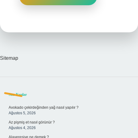
Sitemap
Sidebar
Son Yazılar
Avokado çekirdeğinden yağ nasıl yapılır ?
Ağustos 5, 2026
Az pişmiş et nasıl görünür ?
Ağustos 4, 2026
Alaveresiye ne demek ?