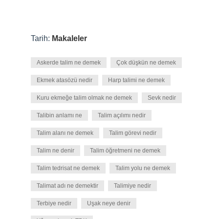
Tarih:
Makaleler
Askerde talim ne demek
Çok düşkün ne demek
Ekmek atasözü nedir
Harp talimi ne demek
Kuru ekmeğe talim olmak ne demek
Sevk nedir
Talibin anlamı ne
Talim açılımı nedir
Talim alanı ne demek
Talim görevi nedir
Talim ne denir
Talim öğretmeni ne demek
Talim tedrisat ne demek
Talim yolu ne demek
Talimat adı ne demektir
Talimiye nedir
Terbiye nedir
Uşak neye denir