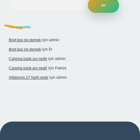
Arama
Son yorumlar
Ibret taşı ne demek
için
admin
Ibret taşı ne demek
için
Er
Çarpma balık avı nedir
için
admin
Çarpma balık avı nedir
için
Pakize
Alfabenin 27 harfi nedir
için
admin
iriş