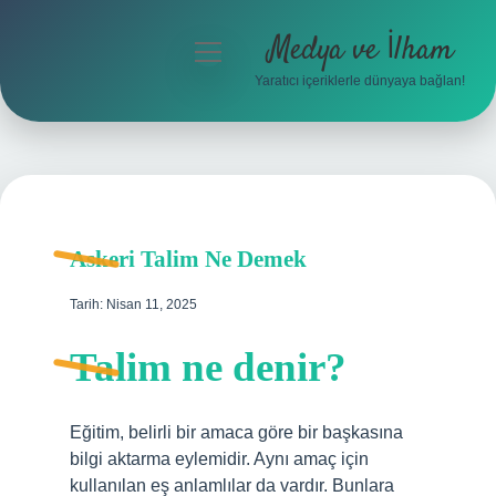
Medya ve İlham
menüyü
aç
Yaratıcı içeriklerle dünyaya bağlan!
Anasayfa
Gizlilik Politikası
Yasal Uyarı
Askeri Talim Ne Demek
Hakkımızda
Tarih: Nisan 11, 2025
Talim ne denir?
Eğitim, belirli bir amaca göre bir başkasına
bilgi aktarma eylemidir. Aynı amaç için
kullanılan eş anlamlılar da vardır. Bunlara