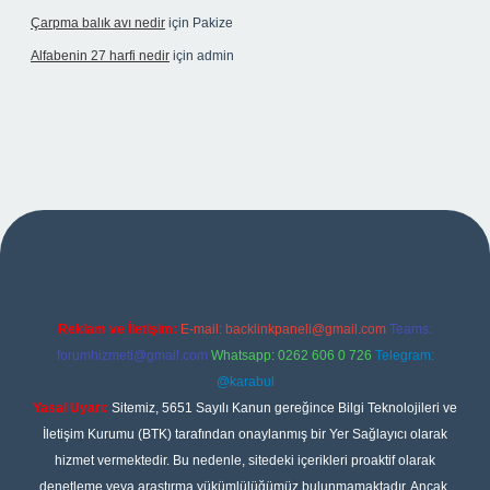
Çarpma balık avı nedir
için
Pakize
Alfabenin 27 harfi nedir
için
admin
nbet giriş
Reklam ve İletişim:
E-mail:
backlinkpaneli@gmail.com
Teams:
forumhizmeti@gmail.com
Whatsapp: 0262 606 0 726
Telegram:
@karabul
Yasal Uyarı:
Sitemiz, 5651 Sayılı Kanun gereğince Bilgi Teknolojileri ve
İletişim Kurumu (BTK) tarafından onaylanmış bir Yer Sağlayıcı olarak
hizmet vermektedir. Bu nedenle, sitedeki içerikleri proaktif olarak
denetleme veya araştırma yükümlülüğümüz bulunmamaktadır. Ancak,