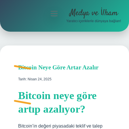
Medya ve İlham
menüyü
aç
Yaratıcı içeriklerle dünyaya bağlan!
Anasayfa
Gizlilik Politikası
Yasal Uyarı
Bitcoin Neye Göre Artar Azalır
Hakkımızda
Tarih: Nisan 24, 2025
Bitcoin neye göre
artıp azalıyor?
Bitcoin’in değeri piyasadaki teklif ve talep