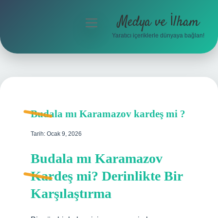
Medya ve İlham
menüyü
aç
Yaratıcı içeriklerle dünyaya bağlan!
Anasayfa
Gizlilik Politikası
Yasal Uyarı
Budala mı Karamazov kardeş mi ?
Hakkımızda
Tarih: Ocak 9, 2026
Budala mı Karamazov
Kardeş mi? Derinlikte Bir
Karşılaştırma