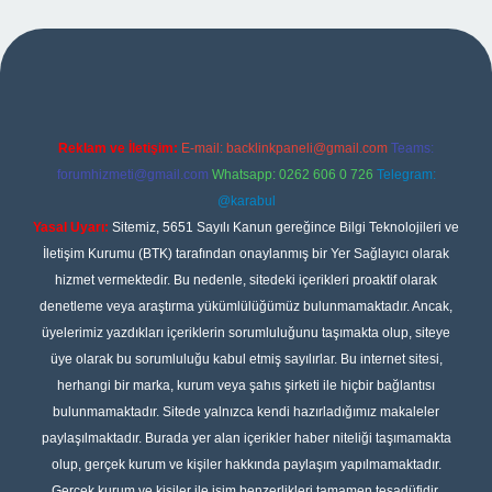
giriş
Reklam ve İletişim:
E-mail:
backlinkpaneli@gmail.com
Teams:
forumhizmeti@gmail.com
Whatsapp: 0262 606 0 726
Telegram:
@karabul
Yasal Uyarı:
Sitemiz, 5651 Sayılı Kanun gereğince Bilgi Teknolojileri ve
İletişim Kurumu (BTK) tarafından onaylanmış bir Yer Sağlayıcı olarak
hizmet vermektedir. Bu nedenle, sitedeki içerikleri proaktif olarak
denetleme veya araştırma yükümlülüğümüz bulunmamaktadır. Ancak,
üyelerimiz yazdıkları içeriklerin sorumluluğunu taşımakta olup, siteye
üye olarak bu sorumluluğu kabul etmiş sayılırlar. Bu internet sitesi,
herhangi bir marka, kurum veya şahıs şirketi ile hiçbir bağlantısı
bulunmamaktadır. Sitede yalnızca kendi hazırladığımız makaleler
paylaşılmaktadır. Burada yer alan içerikler haber niteliği taşımamakta
olup, gerçek kurum ve kişiler hakkında paylaşım yapılmamaktadır.
Gerçek kurum ve kişiler ile isim benzerlikleri tamamen tesadüfidir.