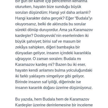
Bir gün bir kahve içip pencerenin kenarına
otururken, hayatın bize sunduğu büyük
soruları düşündüm: Hangi yol daha anlamlı?
Hangi karakter daha gerçek? Eğer “Budala”yı
okuyorsanız, belki de aklınızda bu sorular
sürekli dönüp duruyordur. Ama ya Karamazov
kardeşler? Dostoyevski’nin eserlerinden iki
büyük şahsiyet; birisi saf ve masum bir
zekâya sahipken, diğeri bambaşka bir
dünyadan geliyor, insanın içindeki karanlıkla
uğraşıyor. O zaman soralım: Budala mı
Karamazov kardeş mi? Bazen bu iki eser,
hayatın kendi anlamını bulma yolculuğundaki
iki farklı yaklaşımı simgeliyor gibi geliyor.
Birinde insanın saf iyiliği, diğerinde ise
insanın karanlık doğası üzerine düşünüyoruz.
Bu yazıda, hem Budala hem de Karamazov
Kardeşler üzerine derinlemesine bir inceleme