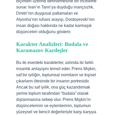
biçimleri üzerine derinlemesine bir inceleme
sunar. Ivan’ın Tanrı’ya duyduğu inançsızlık,
Dmitri’nin duygusal patlamaları ve
Alyosha’nın ruhani arayışı, Dostoyevski’nin
insan doğası hakkında ne kadar karmaşık
düşünceleri olduğunu gösterir.
Karakter Analizleri: Budala ve
Karamazov Kardeşler
Bu iki eserdeki karakterler, aslında iki farklı
insanlık anlayışını temsil eder. Prens Mışkin,
saf bir iyiliğin, toplumsal normların ve kişisel
çıkarların ötesinde bir insanın portresidir.
Ancak bu saf iyilik, ona güç kazandırmak
yerine toplum tarafından “budala” olarak
dışlanmasına sebep olur. Prens Mışkin’in
düşüncelerinin ve eylemlerinin, toplumun
yüzeysel ve bencil değerleriyle karşı karşıya