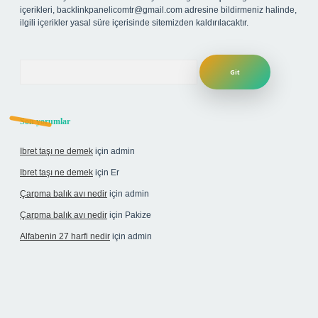
içerikleri,
backlinkpanelicomtr@gmail.com
adresine bildirmeniz halinde,
ilgili içerikler yasal süre içerisinde sitemizden kaldırılacaktır.
Arama
Son yorumlar
Ibret taşı ne demek
için
admin
Ibret taşı ne demek
için
Er
Çarpma balık avı nedir
için
admin
Çarpma balık avı nedir
için
Pakize
Alfabenin 27 harfi nedir
için
admin