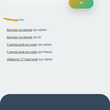
Son yorumlar
Ibret taşı ne demek
için
admin
Ibret taşı ne demek
için
Er
Çarpma balık avı nedir
için
admin
Çarpma balık avı nedir
için
Pakize
Alfabenin 27 harfi nedir
için
admin
iriş