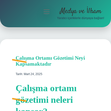
Medya ve İlham
menüyü
aç
Yaratıcı içeriklerle dünyaya bağlan!
Anasayfa
Gizlilik Politikası
Yasal Uyarı
Çalışma Ortamı Gözetimi Neyi
Hakkımızda
Kapsamaktadır
Tarih: Mart 24, 2025
Çalışma ortamı
gözetimi neleri