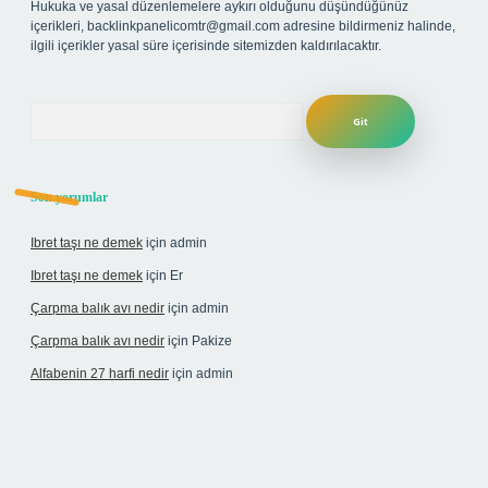
Hukuka ve yasal düzenlemelere aykırı olduğunu düşündüğünüz
içerikleri,
backlinkpanelicomtr@gmail.com
adresine bildirmeniz halinde,
ilgili içerikler yasal süre içerisinde sitemizden kaldırılacaktır.
Arama
Son yorumlar
Ibret taşı ne demek
için
admin
Ibret taşı ne demek
için
Er
Çarpma balık avı nedir
için
admin
Çarpma balık avı nedir
için
Pakize
Alfabenin 27 harfi nedir
için
admin