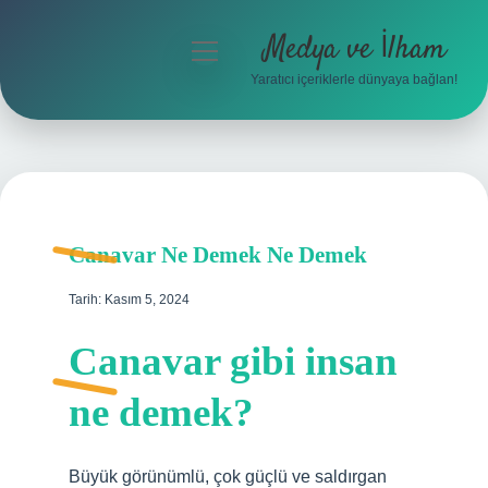
Medya ve İlham
menüyü
aç
Yaratıcı içeriklerle dünyaya bağlan!
Anasayfa
Gizlilik Politikası
Yasal Uyarı
Canavar Ne Demek Ne Demek
Hakkımızda
Tarih: Kasım 5, 2024
Canavar gibi insan
ne demek?
Büyük görünümlü, çok güçlü ve saldırgan