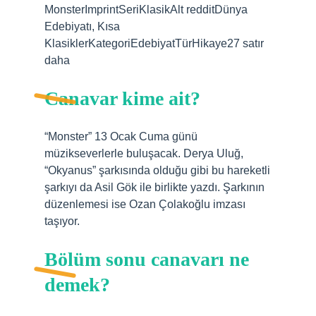
MonsterImprintSeriKlasikAlt redditDünya
Edebiyatı, Kısa
KlasiklerKategoriEdebiyatTürHikaye27 satır
daha
Canavar kime ait?
“Monster” 13 Ocak Cuma günü
müzikseverlerle buluşacak. Derya Uluğ,
“Okyanus” şarkısında olduğu gibi bu hareketli
şarkıyı da Asil Gök ile birlikte yazdı. Şarkının
düzenlemesi ise Ozan Çolakoğlu imzası
taşıyor.
Bölüm sonu canavarı ne
demek?