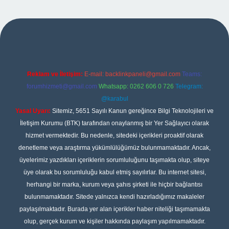
iriş
Reklam ve İletişim:
E-mail:
backlinkpaneli@gmail.com
Teams:
forumhizmeti@gmail.com
Whatsapp: 0262 606 0 726
Telegram:
@karabul
Yasal Uyarı:
Sitemiz, 5651 Sayılı Kanun gereğince Bilgi Teknolojileri ve
İletişim Kurumu (BTK) tarafından onaylanmış bir Yer Sağlayıcı olarak
hizmet vermektedir. Bu nedenle, sitedeki içerikleri proaktif olarak
denetleme veya araştırma yükümlülüğümüz bulunmamaktadır. Ancak,
üyelerimiz yazdıkları içeriklerin sorumluluğunu taşımakta olup, siteye
üye olarak bu sorumluluğu kabul etmiş sayılırlar. Bu internet sitesi,
herhangi bir marka, kurum veya şahıs şirketi ile hiçbir bağlantısı
bulunmamaktadır. Sitede yalnızca kendi hazırladığımız makaleler
paylaşılmaktadır. Burada yer alan içerikler haber niteliği taşımamakta
olup, gerçek kurum ve kişiler hakkında paylaşım yapılmamaktadır.