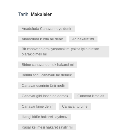
Tarih:
Makaleler
Anadoluda Canavar neye denir
Anadoluda kurda ne denir
Aq hakaret mi
Bir canavar olarak yaşamak mı yoksa iyi bir insan
olarak ölmek mi
Birine canavar demek hakaret mi
Bölüm sonu canavarı ne demek
Canavar eserinin türü nedir
Canavar gibi insan ne demek
Canavar kime ait
Canavar kime denir
Canavar türü ne
Hangi küfür hakaret sayılmaz
Kaşar kelimesi hakaret sayılır mı