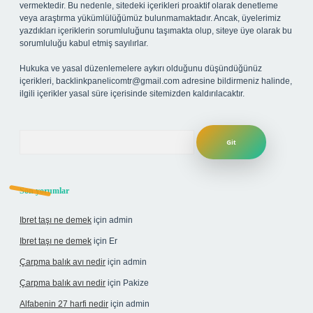
vermektedir. Bu nedenle, sitedeki içerikleri proaktif olarak denetleme
veya araştırma yükümlülüğümüz bulunmamaktadır. Ancak, üyelerimiz
yazdıkları içeriklerin sorumluluğunu taşımakta olup, siteye üye olarak bu
sorumluluğu kabul etmiş sayılırlar.
Hukuka ve yasal düzenlemelere aykırı olduğunu düşündüğünüz
içerikleri,
backlinkpanelicomtr@gmail.com
adresine bildirmeniz halinde,
ilgili içerikler yasal süre içerisinde sitemizden kaldırılacaktır.
Arama
Son yorumlar
Ibret taşı ne demek
için
admin
Ibret taşı ne demek
için
Er
Çarpma balık avı nedir
için
admin
Çarpma balık avı nedir
için
Pakize
Alfabenin 27 harfi nedir
için
admin