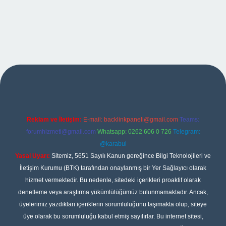
giriş
Reklam ve İletişim:
E-mail:
backlinkpaneli@gmail.com
Teams:
forumhizmeti@gmail.com
Whatsapp: 0262 606 0 726
Telegram:
@karabul
Yasal Uyarı:
Sitemiz, 5651 Sayılı Kanun gereğince Bilgi Teknolojileri ve
İletişim Kurumu (BTK) tarafından onaylanmış bir Yer Sağlayıcı olarak
hizmet vermektedir. Bu nedenle, sitedeki içerikleri proaktif olarak
denetleme veya araştırma yükümlülüğümüz bulunmamaktadır. Ancak,
üyelerimiz yazdıkları içeriklerin sorumluluğunu taşımakta olup, siteye
üye olarak bu sorumluluğu kabul etmiş sayılırlar. Bu internet sitesi,