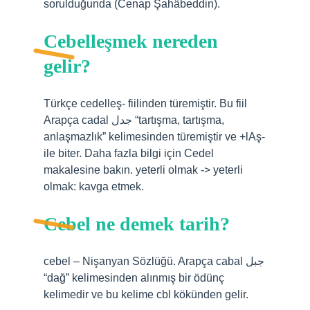
sorulduğunda (Cenap Şahâbeddin).
Cebelleşmek nereden
gelir?
Türkçe cedelleş- fiilinden türemiştir. Bu fiil
Arapça cadal جدل “tartışma, tartışma,
anlaşmazlık” kelimesinden türemiştir ve +lAş-
ile biter. Daha fazla bilgi için Cedel
makalesine bakın. yeterli olmak -> yeterli
olmak: kavga etmek.
Cebel ne demek tarih?
cebel – Nişanyan Sözlüğü. Arapça cabal جبل
“dağ” kelimesinden alınmış bir ödünç
kelimedir ve bu kelime cbl kökünden gelir.