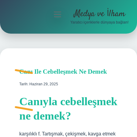
Medya ve İlham
menüyü
aç
Yaratıcı içeriklerle dünyaya bağlan!
Anasayfa
Gizlilik Politikası
Yasal Uyarı
Canı Ile Cebelleşmek Ne Demek
Hakkımızda
Tarih: Haziran 29, 2025
Canıyla cebelleşmek
ne demek?
karşılıklı f. Tartışmak, çekişmek, kavga etmek