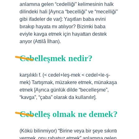
anlamına gelen “cedelliği” kelimesinin halk
dilindeki hali [Ayrıca “becelliği” ve “mecelliği”
gibi ifadeler de var]: Yaşıtları baba evini
bırakıp hayata mı atılıyor? Bizimki baba
eviyle kavga etmek için hayattan destek
arıyor (Attilâ İlhan).
Cebelleşmek nedir?
karşılıklı f. (< cedel+leş-mek < cedel+le-ş-
mek) Tartışmak, müzakere etmek, münakaşa
etmek [Ayrıca günlük dilde “becelleşme”,
“kavga”, “çaba” olarak da kullanılır].
Cebelleş olmak ne demek?
(Kökü bilinmiyor) “Birine veya bir şeye sıkıntı
vermek, onu rahatsız etmek” anlamına gelen