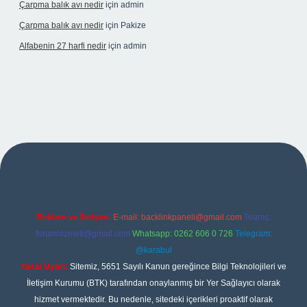
Çarpma balık avı nedir
için
admin
Çarpma balık avı nedir
için
Pakize
Alfabenin 27 harfi nedir
için
admin
iriş
Reklam ve İletişim:
E-mail:
backlinkpaneli@gmail.com
Teams:
forumhizmeti@gmail.com
Whatsapp: 0262 606 0 726
Telegram:
@karabul
Yasal Uyarı:
Sitemiz, 5651 Sayılı Kanun gereğince Bilgi Teknolojileri ve
İletişim Kurumu (BTK) tarafından onaylanmış bir Yer Sağlayıcı olarak
hizmet vermektedir. Bu nedenle, sitedeki içerikleri proaktif olarak