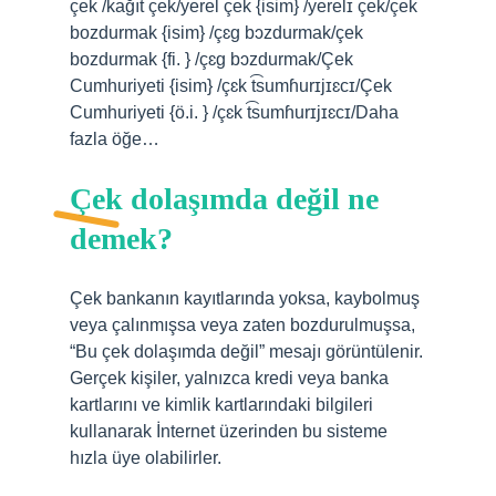
çek /kağıt çek/yerel çek {isim} /yerelɪ çek/çek
bozdurmak {isim} /çɛɡ bɔzdurmak/çek
bozdurmak {fi. } /çɛɡ bɔzdurmak/Çek
Cumhuriyeti {isim} /çɛk t͡sumɦurɪjɪɛcɪ/Çek
Cumhuriyeti {ö.i. } /çɛk t͡sumɦurɪjɪɛcɪ/Daha
fazla öğe…
Çek dolaşımda değil ne
demek?
Çek bankanın kayıtlarında yoksa, kaybolmuş
veya çalınmışsa veya zaten bozdurulmuşsa,
“Bu çek dolaşımda değil” mesajı görüntülenir.
Gerçek kişiler, yalnızca kredi veya banka
kartlarını ve kimlik kartlarındaki bilgileri
kullanarak İnternet üzerinden bu sisteme
hızla üye olabilirler.