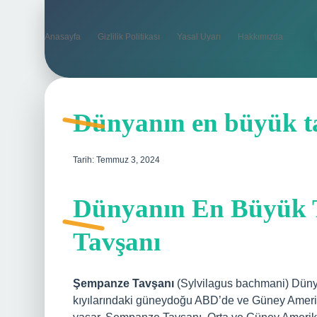
Anasayfa
Gizlilik Politikası
Yasal Uyarı
Hakkımızda
Dünyanın en büyük ta
Tarih: Temmuz 3, 2024
Dünyanın En Büyük 
Tavşanı
Şempanze Tavşanı
(Sylvilagus bachmani) Dünya
kıyılarındaki güneydoğu ABD’de ve Güney Ameri