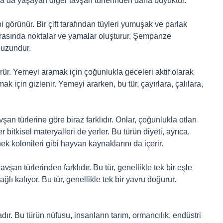
’da yaşayan diğer tavşan türlerinden daha büyüktür.
 görünür. Bir çift tarafından tüyleri yumuşak ve parlak
 arasında noktalar ve yamalar oluşturur. Şempanze
 uzundur.
rür. Yemeyi aramak için çoğunlukla geceleri aktif olarak
k için gizlenir. Yemeyi ararken, bu tür, çayırlara, çalılara,
n türlerine göre biraz farklıdır. Onlar, çoğunlukla otları
r bitkisel materyalleri de yerler. Bu türün diyeti, ayrıca,
inek kolonileri gibi hayvan kaynaklarını da içerir.
an türlerinden farklıdır. Bu tür, genellikle tek bir eşle
ğlı kalıyor. Bu tür, genellikle tek bir yavru doğurur.
r. Bu türün nüfusu, insanların tarım, ormancılık, endüstri