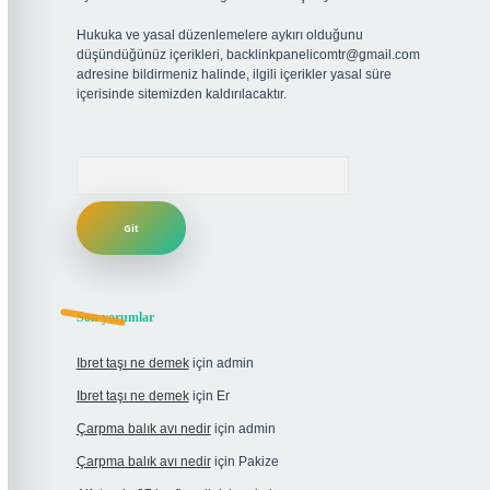
Hukuka ve yasal düzenlemelere aykırı olduğunu
düşündüğünüz içerikleri,
backlinkpanelicomtr@gmail.com
adresine bildirmeniz halinde, ilgili içerikler yasal süre
içerisinde sitemizden kaldırılacaktır.
Arama
Son yorumlar
Ibret taşı ne demek
için
admin
Ibret taşı ne demek
için
Er
Çarpma balık avı nedir
için
admin
Çarpma balık avı nedir
için
Pakize