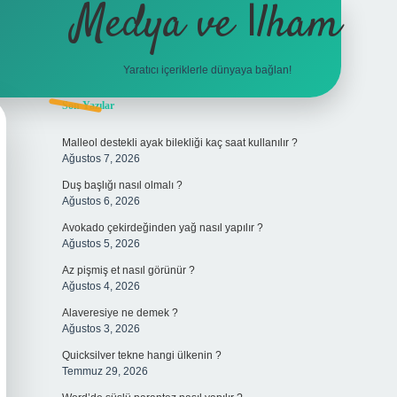
Medya ve İlham
Yaratıcı içeriklerle dünyaya bağlan!
Sidebar
Son Yazılar
hiltonbet 
Malleol destekli ayak bilekliği kaç saat kullanılır ?
Ağustos 7, 2026
Duş başlığı nasıl olmalı ?
Ağustos 6, 2026
Avokado çekirdeğinden yağ nasıl yapılır ?
Ağustos 5, 2026
Az pişmiş et nasıl görünür ?
Ağustos 4, 2026
Alaveresiye ne demek ?
Ağustos 3, 2026
Quicksilver tekne hangi ülkenin ?
Temmuz 29, 2026