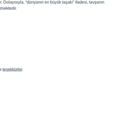
. Dolayısıyla, “dünyanın en büyük taşakı” ifadesi, tavşanın
tmektedir.
da
teşekkürler
.