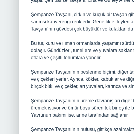
yaşar. Şempanze Tavşanı, Orta ve Güney Amerika
Şempanze Tavşanı, cirkin ve küçük bir tavşan gibi
sarımsı kahverengi renktedir. Genellikle, tüyleri
Tavşanı’nın gövdesi çok büyüktür ve kulakları da
Bu tür, kuru ve ılıman ormanlarda yaşamını sürdü
dolaşır. Gündüzleri, tünellere ve yuvalara saklanma
otlara ve çeşitli tohumlara yönelir.
Şempanze Tavşanı’nın beslenme biçimi, diğer tavşa
ve çiçekleri yerler. Ayrıca, kökler, kabuklar ve diğe
birçok bitki ve çiçekler, arı yuvaları, karınca ve s
Şempanze Tavşanı’nın üreme davranışları diğer tavş
üremek istiyor ve ömür boyu süren tek bir eş ile ba
Yavrunun bakımı ise, anne tarafından sağlanır.
Şempanze Tavşanı’nın nüfusu, gittikçe azalmaktadı