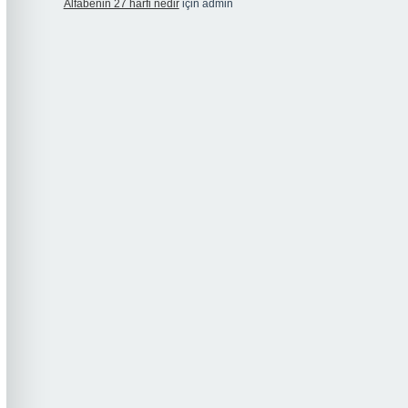
Alfabenin 27 harfi nedir
için
admin