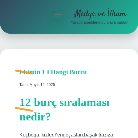
Medya ve İlham
menüyü
aç
Yaratıcı içeriklerle dünyaya bağlan!
Anasayfa
Gizlilik Politikası
Yasal Uyarı
Ekimin 1 I Hangi Burcu
Hakkımızda
Tarih: Mayıs 14, 2025
12 burç sıralaması
nedir?
Koçboğa.ikizler.Yengeçaslan.başak.traziza