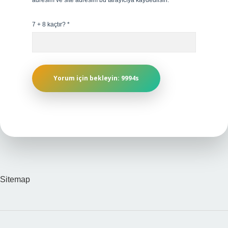
adresim ve site adresim bu tarayıcıya kaydedilsin.
7 + 8 kaçtır?
*
Sitemap