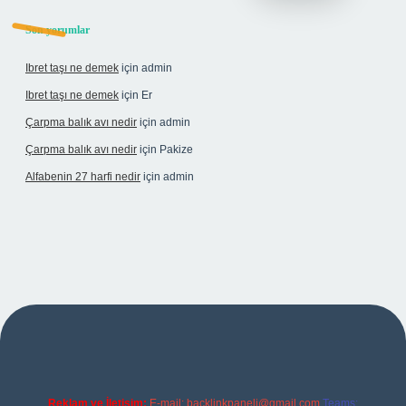
Son yorumlar
Ibret taşı ne demek
için
admin
Ibret taşı ne demek
için
Er
Çarpma balık avı nedir
için
admin
Çarpma balık avı nedir
için
Pakize
Alfabenin 27 harfi nedir
için
admin
hiltonbet giriş
Reklam ve İletişim:
E-mail:
backlinkpaneli@gmail.com
Teams: