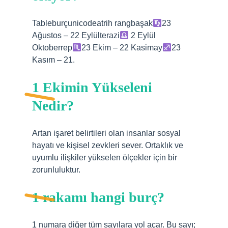
Tableburçunicodeatrih rangbaşak
23
Ağustos – 22 Eylülterazi
2 Eylül
Oktoberrep
23 Ekim – 22 Kasimay
23
Kasım – 21.
1 Ekimin Yükseleni
Nedir?
Artan işaret belirtileri olan insanlar sosyal
hayatı ve kişisel zevkleri sever. Ortaklık ve
uyumlu ilişkiler yükselen ölçekler için bir
zorunluluktur.
1 rakamı hangi burç?
1 numara diğer tüm sayılara yol açar. Bu sayı;