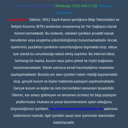
forumhizmeti@gmail.com
Whatsapp: 0262 606 0 726
Telegram:
@karabul
Yasal Uyarı:
Sitemiz, 5651 Sayılı Kanun gereğince Bilgi Teknolojileri ve
İletişim Kurumu (BTK) tarafından onaylanmış bir Yer Sağlayıcı olarak
hizmet vermektedir. Bu nedenle, sitedeki içerikleri proaktif olarak
denetleme veya araştırma yükümlülüğümüz bulunmamaktadır. Ancak,
üyelerimiz yazdıkları içeriklerin sorumluluğunu taşımakta olup, siteye
üye olarak bu sorumluluğu kabul etmiş sayılırlar. Bu internet sitesi,
herhangi bir marka, kurum veya şahıs şirketi ile hiçbir bağlantısı
bulunmamaktadır. Sitede yalnızca kendi hazırladığımız makaleler
paylaşılmaktadır. Burada yer alan içerikler haber niteliği taşımamakta
olup, gerçek kurum ve kişiler hakkında paylaşım yapılmamaktadır.
Gerçek kurum ve kişiler ile isim benzerlikleri tamamen tesadüfidir.
Sitemiz, kar amacı gütmeyen ve tamamen ücretsiz bir bilgi paylaşım
platformudur. Hukuka ve yasal düzenlemelere aykırı olduğunu
düşündüğünüz içerikleri,
backlinkpanelicomtr@gmail.com
adresine
bildirmeniz halinde, ilgili içerikler yasal süre içerisinde sitemizden
kaldırılacaktır.