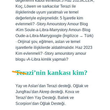
değerlerini kabul etmelidir.5 Haz 2023ICLER,
Koç, Löwen ve sarkacılar Terazi ile
ilişkilerinde uyum yaratmalı ve temel
değerleriyle eşleşmelidir. 5 İşaretle kim
evlenmeli? -Story Amourstory Amour Blog
›Kim Soule-a-Libra-Marrystory Amour› Blog
Oude-a-Libra-Marrygoogle (İngilizce → Türk)
· Orijinal şov, eğitmen, aslan ve temel
işaretlerle ilişkilerde aldatılmalıdır. Haz 2023
Kim evlenmeli? -Story amourstory amour
blogu ›A-Libra kimlik yapmalı?
Terazi’nin kankası kim?
Yay ve Aslan’dan Terazi desteği. Oğlak ve
Jungfrau’dan Akrep desteği. Kova ve
Terazi’den Yay Desteği. Baliek ve
Scorpion’dan Oğlak Desteği.