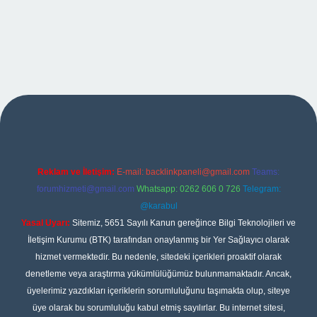
giriş
Reklam ve İletişim:
E-mail:
backlinkpaneli@gmail.com
Teams:
forumhizmeti@gmail.com
Whatsapp: 0262 606 0 726
Telegram:
@karabul
Yasal Uyarı:
Sitemiz, 5651 Sayılı Kanun gereğince Bilgi Teknolojileri ve
İletişim Kurumu (BTK) tarafından onaylanmış bir Yer Sağlayıcı olarak
hizmet vermektedir. Bu nedenle, sitedeki içerikleri proaktif olarak
denetleme veya araştırma yükümlülüğümüz bulunmamaktadır. Ancak,
üyelerimiz yazdıkları içeriklerin sorumluluğunu taşımakta olup, siteye
üye olarak bu sorumluluğu kabul etmiş sayılırlar. Bu internet sitesi,