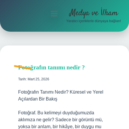
Medya ve İlham
menüyü
aç
Yaratıcı içeriklerle dünyaya bağlan!
Anasayfa
Gizlilik Politikası
Yasal Uyarı
Fotoğrafın tanımı nedir ?
Hakkımızda
Tarih: Mart 25, 2026
Fotoğrafın Tanımı Nedir? Küresel ve Yerel
Açılardan Bir Bakış
Fotoğraf. Bu kelimeyi duyduğumuzda
aklımıza ne gelir? Sadece bir görüntü mü,
yoksa bir anlam, bir hikâye, bir duygu mu