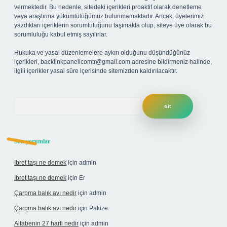
vermektedir. Bu nedenle, sitedeki içerikleri proaktif olarak denetleme
veya araştırma yükümlülüğümüz bulunmamaktadır. Ancak, üyelerimiz
yazdıkları içeriklerin sorumluluğunu taşımakta olup, siteye üye olarak bu
sorumluluğu kabul etmiş sayılırlar.
Hukuka ve yasal düzenlemelere aykırı olduğunu düşündüğünüz
içerikleri,
backlinkpanelicomtr@gmail.com
adresine bildirmeniz halinde,
ilgili içerikler yasal süre içerisinde sitemizden kaldırılacaktır.
Arama
Son yorumlar
Ibret taşı ne demek
için
admin
Ibret taşı ne demek
için
Er
Çarpma balık avı nedir
için
admin
Çarpma balık avı nedir
için
Pakize
Alfabenin 27 harfi nedir
için
admin