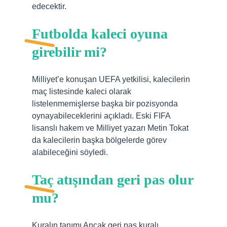
edecektir.
Futbolda kaleci oyuna
girebilir mi?
Milliyet’e konuşan UEFA yetkilisi, kalecilerin
maç listesinde kaleci olarak
listelenmemişlerse başka bir pozisyonda
oynayabileceklerini açıkladı. Eski FIFA
lisanslı hakem ve Milliyet yazarı Metin Tokat
da kalecilerin başka bölgelerde görev
alabileceğini söyledi.
Taç atışından geri pas olur
mu?
Kuralın tanımı Ancak geri pas kuralı,