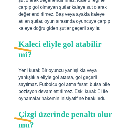
şut olarak değerlendirilmez. Kale direğine
çarpıp gol olmayan şutlar kaleye şut olarak
değerlendirilmez. Baş veya ayakla kaleye
atılan şutlar, oyun sırasında oyuncuya çarpıp
kaleye doğru giden şutlar geçerli sayılır.
Kaleci eliyle gol atabilir
mi?
Yeni kural: Bir oyuncu yanlışlıkla veya
yanlışlıkla eliyle gol atarsa, gol geçerli
sayılmaz. Futbolcu gol atma fırsatı bulsa bile
pozisyon devam ettirilmez. Eski kural: El ile
oynamalar hakemin inisiyatifine bırakılırdı.
Çizgi üzerinde penaltı olur
mu?