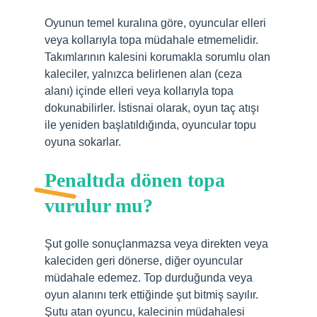
Oyunun temel kuralına göre, oyuncular elleri
veya kollarıyla topa müdahale etmemelidir.
Takımlarının kalesini korumakla sorumlu olan
kaleciler, yalnızca belirlenen alan (ceza
alanı) içinde elleri veya kollarıyla topa
dokunabilirler. İstisnai olarak, oyun taç atışı
ile yeniden başlatıldığında, oyuncular topu
oyuna sokarlar.
Penaltıda dönen topa
vurulur mu?
Şut golle sonuçlanmazsa veya direkten veya
kaleciden geri dönerse, diğer oyuncular
müdahale edemez. Top durduğunda veya
oyun alanını terk ettiğinde şut bitmiş sayılır.
Şutu atan oyuncu, kalecinin müdahalesi