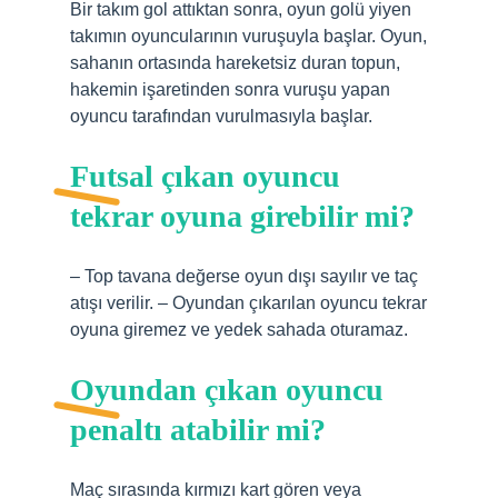
Bir takım gol attıktan sonra, oyun golü yiyen
takımın oyuncularının vuruşuyla başlar. Oyun,
sahanın ortasında hareketsiz duran topun,
hakemin işaretinden sonra vuruşu yapan
oyuncu tarafından vurulmasıyla başlar.
Futsal çıkan oyuncu
tekrar oyuna girebilir mi?
– Top tavana değerse oyun dışı sayılır ve taç
atışı verilir. – Oyundan çıkarılan oyuncu tekrar
oyuna giremez ve yedek sahada oturamaz.
Oyundan çıkan oyuncu
penaltı atabilir mi?
Maç sırasında kırmızı kart gören veya