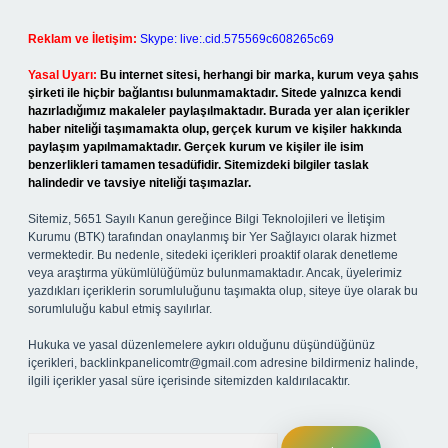
Reklam ve İletişim:
Skype: live:.cid.575569c608265c69
Yasal Uyarı:
Bu internet sitesi, herhangi bir marka, kurum veya şahıs
şirketi ile hiçbir bağlantısı bulunmamaktadır. Sitede yalnızca kendi
hazırladığımız makaleler paylaşılmaktadır. Burada yer alan içerikler
haber niteliği taşımamakta olup, gerçek kurum ve kişiler hakkında
paylaşım yapılmamaktadır. Gerçek kurum ve kişiler ile isim
benzerlikleri tamamen tesadüfidir. Sitemizdeki bilgiler taslak
halindedir ve tavsiye niteliği taşımazlar.
Sitemiz, 5651 Sayılı Kanun gereğince Bilgi Teknolojileri ve İletişim
Kurumu (BTK) tarafından onaylanmış bir Yer Sağlayıcı olarak hizmet
vermektedir. Bu nedenle, sitedeki içerikleri proaktif olarak denetleme
veya araştırma yükümlülüğümüz bulunmamaktadır. Ancak, üyelerimiz
yazdıkları içeriklerin sorumluluğunu taşımakta olup, siteye üye olarak bu
sorumluluğu kabul etmiş sayılırlar.
Hukuka ve yasal düzenlemelere aykırı olduğunu düşündüğünüz
içerikleri,
backlinkpanelicomtr@gmail.com
adresine bildirmeniz halinde,
ilgili içerikler yasal süre içerisinde sitemizden kaldırılacaktır.
Arama