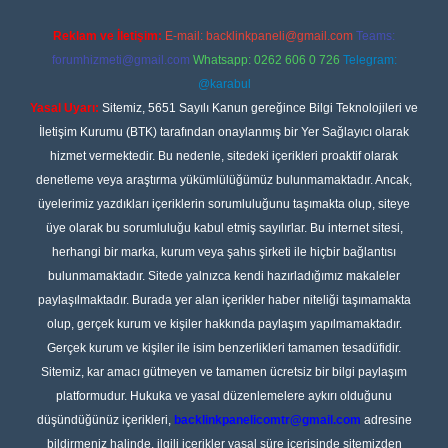
Reklam ve İletişim:
E-mail:
backlinkpaneli@gmail.com
Teams:
forumhizmeti@gmail.com
Whatsapp: 0262 606 0 726
Telegram:
@karabul
Yasal Uyarı:
Sitemiz, 5651 Sayılı Kanun gereğince Bilgi Teknolojileri ve
İletişim Kurumu (BTK) tarafından onaylanmış bir Yer Sağlayıcı olarak
hizmet vermektedir. Bu nedenle, sitedeki içerikleri proaktif olarak
denetleme veya araştırma yükümlülüğümüz bulunmamaktadır. Ancak,
üyelerimiz yazdıkları içeriklerin sorumluluğunu taşımakta olup, siteye
üye olarak bu sorumluluğu kabul etmiş sayılırlar. Bu internet sitesi,
herhangi bir marka, kurum veya şahıs şirketi ile hiçbir bağlantısı
bulunmamaktadır. Sitede yalnızca kendi hazırladığımız makaleler
paylaşılmaktadır. Burada yer alan içerikler haber niteliği taşımamakta
olup, gerçek kurum ve kişiler hakkında paylaşım yapılmamaktadır.
Gerçek kurum ve kişiler ile isim benzerlikleri tamamen tesadüfidir.
Sitemiz, kar amacı gütmeyen ve tamamen ücretsiz bir bilgi paylaşım
platformudur. Hukuka ve yasal düzenlemelere aykırı olduğunu
düşündüğünüz içerikleri,
backlinkpanelicomtr@gmail.com
adresine
bildirmeniz halinde, ilgili içerikler yasal süre içerisinde sitemizden