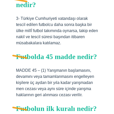
nedir?
3- Türkiye Cumhuriyeti vatandaşı olarak
tescil edilen futbolcu daha sonra başka bir
ülke millî futbol takımında oynarsa, takip eden
nakil ve tescil süresi başından itibaren
müsabakalara katılamaz.
Futbolda 45 madde nedir?
MADDE 45 – (1) Yarışmanın başlamasını,
devamını veya tamamlanmasını engelleyen
kişilere üç aydan bir yıla kadar yarışmadan
men cezası veya aynı süre içinde yarışma
haklarının geri alınması cezası verilir.
Futbolun ilk kuralı nedir?