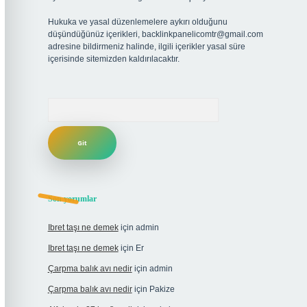
Hukuka ve yasal düzenlemelere aykırı olduğunu
düşündüğünüz içerikleri,
backlinkpanelicomtr@gmail.com
adresine bildirmeniz halinde, ilgili içerikler yasal süre
içerisinde sitemizden kaldırılacaktır.
Arama
Son yorumlar
Ibret taşı ne demek
için
admin
Ibret taşı ne demek
için
Er
Çarpma balık avı nedir
için
admin
Çarpma balık avı nedir
için
Pakize