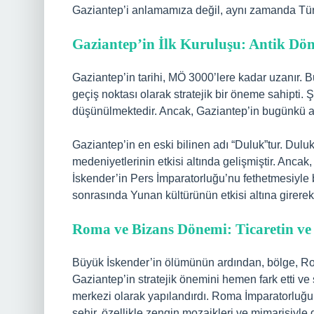
Gaziantep’i anlamamıza değil, aynı zamanda Türk
Gaziantep’in İlk Kuruluşu: Antik Dö
Gaziantep’in tarihi, MÖ 3000’lere kadar uzanır
geçiş noktası olarak stratejik bir öneme sahipti. 
düşünülmektedir. Ancak, Gaziantep’in bugünkü ad
Gaziantep’in en eski bilinen adı “Duluk”tur. Duluk,
medeniyetlerinin etkisi altında gelişmiştir. Ancak
İskender’in Pers İmparatorluğu’nu fethetmesiyle 
sonrasında Yunan kültürünün etkisi altına girerek,
Roma ve Bizans Dönemi: Ticaretin v
Büyük İskender’in ölümünün ardından, bölge, R
Gaziantep’in stratejik önemini hemen fark etti ve 
merkezi olarak yapılandırdı. Roma İmparatorluğu
şehir, özellikle zengin mozaikleri ve mimarisiyle