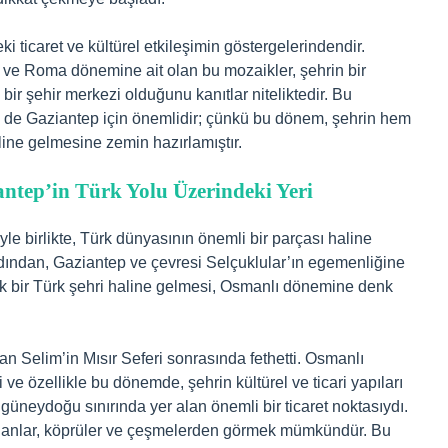
 ticaret ve kültürel etkileşimin göstergelerindendir.
e Roma dönemine ait olan bu mozaikler, şehrin bir
r şehir merkezi olduğunu kanıtlar niteliktedir. Bu
de Gaziantep için önemlidir; çünkü bu dönem, şehrin hem
line gelmesine zemin hazırlamıştır.
ntep’in Türk Yolu Üzerindeki Yeri
le birlikte, Türk dünyasının önemli bir parçası haline
dından, Gaziantep ve çevresi Selçuklular’ın egemenliğine
k bir Türk şehri haline gelmesi, Osmanlı dönemine denk
n Selim’in Mısır Seferi sonrasında fethetti. Osmanlı
e özellikle bu dönemde, şehrin kültürel ve ticari yapıları
üneydoğu sınırında yer alan önemli bir ticaret noktasıydı.
, hanlar, köprüler ve çeşmelerden görmek mümkündür. Bu