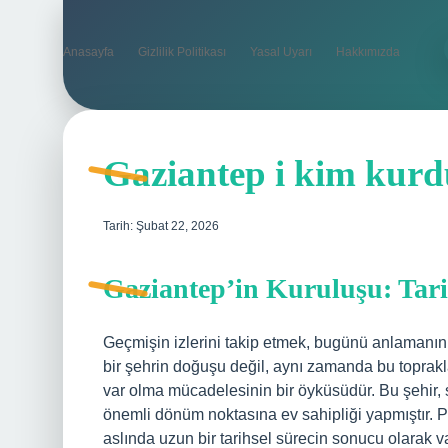
Anasayfa
Gizlilik Politikası
Yasal Uyarı
Hakkımızda
Gaziantep i kim kurd
Tarih: Şubat 22, 2026
Gaziantep’in Kuruluşu: Tarih
Geçmişin izlerini takip etmek, bugünü anlamanın e
bir şehrin doğuşu değil, aynı zamanda bu topraklar
var olma mücadelesinin bir öyküsüdür. Bu şehir,
önemli dönüm noktasına ev sahipliği yapmıştır. P
aslında uzun bir tarihsel sürecin sonucu olarak va