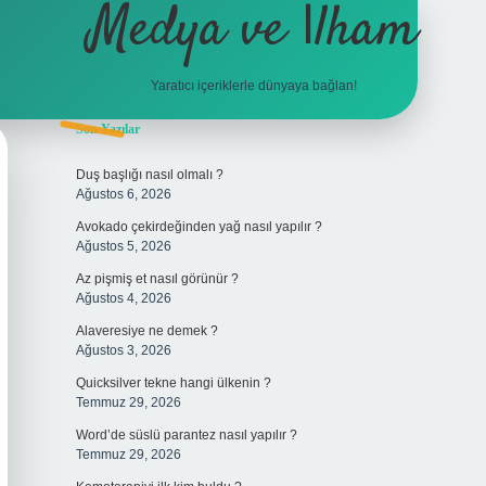
Medya ve İlham
Yaratıcı içeriklerle dünyaya bağlan!
Sidebar
Son Yazılar
hiltonbet giriş
Duş başlığı nasıl olmalı ?
Ağustos 6, 2026
Avokado çekirdeğinden yağ nasıl yapılır ?
Ağustos 5, 2026
Az pişmiş et nasıl görünür ?
Ağustos 4, 2026
Alaveresiye ne demek ?
Ağustos 3, 2026
Quicksilver tekne hangi ülkenin ?
Temmuz 29, 2026
Word’de süslü parantez nasıl yapılır ?
Temmuz 29, 2026