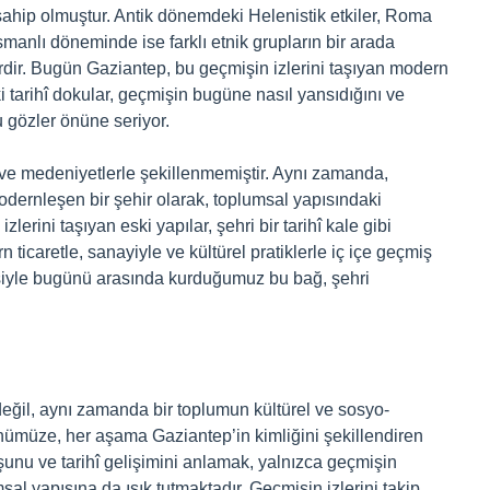
 sahip olmuştur. Antik dönemdeki Helenistik etkiler, Roma
smanlı döneminde ise farklı etnik grupların bir arada
erdir. Bugün Gaziantep, bu geçmişin izlerini taşıyan modern
ki tarihî dokular, geçmişin bugüne nasıl yansıdığını ve
u gözler önüne seriyor.
r ve medeniyetlerle şekillenmemiştir. Aynı zamanda,
dernleşen bir şehir olarak, toplumsal yapısındaki
lerini taşıyan eski yapılar, şehri bir tarihî kale gibi
icaretle, sanayiyle ve kültürel pratiklerle iç içe geçmiş
mişiyle bugünü arasında kurduğumuz bu bağ, şehri
değil, aynı zamanda bir toplumun kültürel ve sosyo-
nümüze, her aşama Gaziantep’in kimliğini şekillendiren
şunu ve tarihî gelişimini anlamak, yalnızca geçmişin
l yapısına da ışık tutmaktadır. Geçmişin izlerini takip