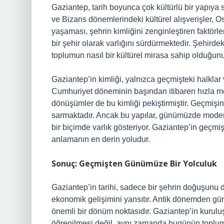
Gaziantep, tarih boyunca çok kültürlü bir yapıya
ve Bizans dönemlerindeki kültürel alışverişler, O
yaşaması, şehrin kimliğini zenginleştiren faktörl
bir şehir olarak varlığını sürdürmektedir. Şehirde
toplumun nasıl bir kültürel mirasa sahip olduğun
Gaziantep’in kimliği, yalnızca geçmişteki halkla
Cumhuriyet döneminin başından itibaren hızla mo
dönüşümler de bu kimliği pekiştirmiştir. Geçmişin iz
sarmaktadır. Ancak bu yapılar, günümüzde modern t
bir biçimde varlık gösteriyor. Gaziantep’in geç
anlamanın en derin yoludur.
Sonuç: Geçmişten Günümüze Bir Yolculuk
Gaziantep’in tarihi, sadece bir şehrin doğuşunu 
ekonomik gelişimini yansıtır. Antik dönemden gü
önemli bir dönüm noktasıdır. Gaziantep’in kurulu
öğrenilmesi değil, aynı zamanda bugünün toplumsa