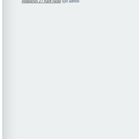
Alfabenin 27 harfi nedir
için
admin