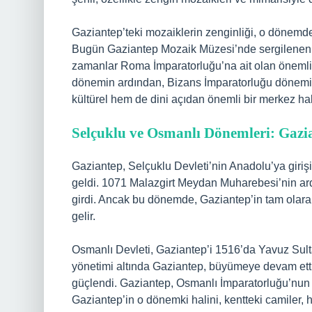
Gaziantep’teki mozaiklerin zenginliği, o dönemdeki
Bugün Gaziantep Mozaik Müzesi’nde sergilenen v
zamanlar Roma İmparatorluğu’na ait olan önemli bi
dönemin ardından, Bizans İmparatorluğu dönemi 
kültürel hem de dini açıdan önemli bir merkez ha
Selçuklu ve Osmanlı Dönemleri: Gazia
Gaziantep, Selçuklu Devleti’nin Anadolu’ya girişiy
geldi. 1071 Malazgirt Meydan Muharebesi’nin ar
girdi. Ancak bu dönemde, Gaziantep’in tam olara
gelir.
Osmanlı Devleti, Gaziantep’i 1516’da Yavuz Sulta
yönetimi altında Gaziantep, büyümeye devam etti v
güçlendi. Gaziantep, Osmanlı İmparatorluğu’nun g
Gaziantep’in o dönemki halini, kentteki camiler