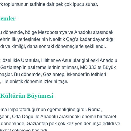
 toplumunun tarihine dair pek çok ipucu sunar.
nemler
. Bu dönemde, bölge Mezopotamya ve Anadolu arasındaki
Şehrin ilk yerleşimlerinin Neolitik Çağ’a kadar dayandığı
ı ve kimliği, daha sonraki dönemeçlerle şekillendi.
 özellikle Urartular, Hititler ve Asurlular gibi eski Anadolu
, Gaziantep’in asıl temellerinin atılması, MÖ 333’te Büyük
başlar. Bu dönemde, Gaziantep, İskender’in fetihleri
 Helenistik dönemin izlerini taşır.
e Kültürün Büyümesi
oma İmparatorluğu’nun egemenliğine girdi. Roma,
şehri, Orta Doğu ile Anadolu arasındaki önemli bir ticaret
 döneminde, Gaziantep pek çok kez yeniden inşa edildi ve
 dikkat çekmeye başladı.