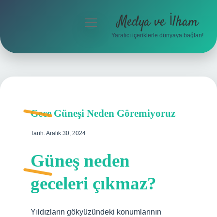
Medya ve İlham
menüyü
aç
Yaratıcı içeriklerle dünyaya bağlan!
Anasayfa
Gizlilik Politikası
Yasal Uyarı
Gece Güneşi Neden Göremiyoruz
Hakkımızda
Tarih: Aralık 30, 2024
Güneş neden
geceleri çıkmaz?
Yıldızların gökyüzündeki konumlarının