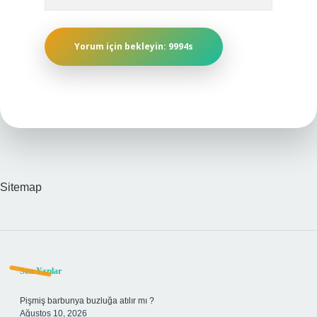
Sitemap
Sidebar
Son Yazılar
Pişmiş barbunya buzluğa atılır mı ?
Ağustos 10, 2026