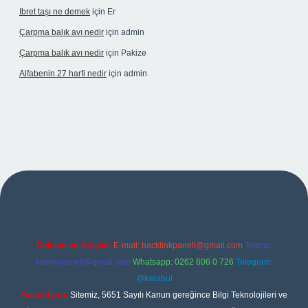
Ibret taşı ne demek
için
Er
Çarpma balık avı nedir
için
admin
Çarpma balık avı nedir
için
Pakize
Alfabenin 27 harfi nedir
için
admin
 giriş
Reklam ve İletişim:
E-mail:
backlinkpaneli@gmail.com
Teams:
forumhizmeti@gmail.com
Whatsapp: 0262 606 0 726
Telegram:
@karabul
Yasal Uyarı:
Sitemiz, 5651 Sayılı Kanun gereğince Bilgi Teknolojileri ve