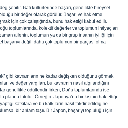
işebilir. Batı kültürlerinde başarı, genellikle bireysel
olduğu bir değer olarak görülür. Başarı ve hak etme
aşmak için çok çalıştığında, bunu hak ettiği kabul edilir.
oğu toplumlarında, kolektif değerler ve toplumun ihtiyaçları
aman ailenin, toplumun ya da bir grup insanın iyiliği için
ysel başarıyı değil, daha çok toplumun bir parçası olma
tmek” gibi kavramların ne kadar değişken olduğunu görmek
pıları ve değer yargıları, bu kavramın nasıl algılandığını
ılar genellikle ödüllendirilirken, Doğu toplumlarında ise
n planda tutulur. Örneğin, Japonya’da bir kişinin hak ettiği
aptığı katkılara ve bu katkıların nasıl takdir edildiğine
lumsal bir anlam taşır. Bir Japon, başarıyı topluluğu için