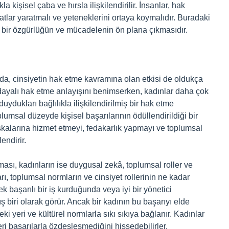
la kişisel çaba ve hırsla ilişkilendirilir. İnsanlar, hak
rsatlar yaratmalı ve yeteneklerini ortaya koymalıdır. Buradaki
el bir özgürlüğün ve mücadelenin ön plana çıkmasıdır.
a da, cinsiyetin hak etme kavramına olan etkisi de oldukça
a dayalı hak etme anlayışını benimserken, kadınlar daha çok
duydukları bağlılıkla ilişkilendirilmiş bir hak etme
plumsal düzeyde kişisel başarılarının ödüllendirildiği bir
alarına hizmet etmeyi, fedakarlık yapmayı ve toplumsal
endirir.
ası, kadınların ise duygusal zekâ, toplumsal roller ve
ı, toplumsal normların ve cinsiyet rollerinin ne kadar
ek başarılı bir iş kurduğunda veya iyi bir yönetici
 biri olarak görür. Ancak bir kadının bu başarıyı elde
eki yeri ve kültürel normlarla sıkı sıkıya bağlanır. Kadınlar
eri başarılarla özdeşleşmediğini hissedebilirler.