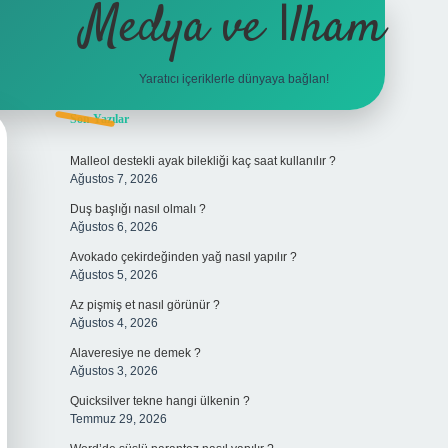
Medya ve İlham
Yaratıcı içeriklerle dünyaya bağlan!
Sidebar
Son Yazılar
hiltonbet gi
Malleol destekli ayak bilekliği kaç saat kullanılır ?
Ağustos 7, 2026
Duş başlığı nasıl olmalı ?
Ağustos 6, 2026
Avokado çekirdeğinden yağ nasıl yapılır ?
Ağustos 5, 2026
Az pişmiş et nasıl görünür ?
Ağustos 4, 2026
Alaveresiye ne demek ?
Ağustos 3, 2026
Quicksilver tekne hangi ülkenin ?
Temmuz 29, 2026