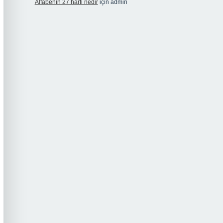
Alfabenin 27 harfi nedir
için
admin