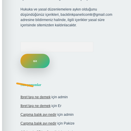
Hukuka ve yasal düzenlemelere aykırı olduğunu
düşündüğünüz içerikleri,
backlinkpanelicomtr@gmail.com
adresine bildirmeniz halinde, ilgili içerikler yasal süre
içerisinde sitemizden kaldırılacaktır.
Arama
Son yorumlar
Ibret taşı ne demek
için
admin
Ibret taşı ne demek
için
Er
Çarpma balık avı nedir
için
admin
Çarpma balık avı nedir
için
Pakize