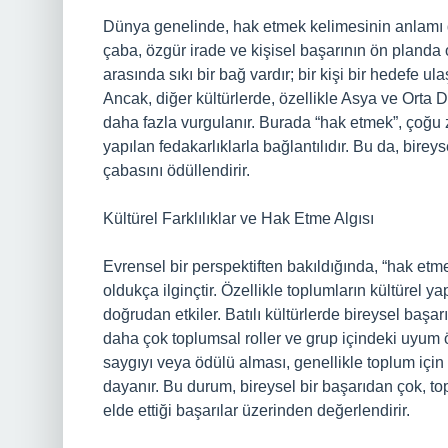
Dünya genelinde, hak etmek kelimesinin anlamı değ
çaba, özgür irade ve kişisel başarının ön planda 
arasında sıkı bir bağ vardır; bir kişi bir hedefe ul
Ancak, diğer kültürlerde, özellikle Asya ve Orta D
daha fazla vurgulanır. Burada “hak etmek”, çoğu z
yapılan fedakarlıklarla bağlantılıdır. Bu da, bire
çabasını ödüllendirir.
Kültürel Farklılıklar ve Hak Etme Algısı
Evrensel bir perspektiften bakıldığında, “hak e
oldukça ilginçtir. Özellikle toplumların kültürel ya
doğrudan etkiler. Batılı kültürlerde bireysel başar
daha çok toplumsal roller ve grup içindeki uyum ö
saygıyı veya ödülü alması, genellikle toplum için y
dayanır. Bu durum, bireysel bir başarıdan çok, top
elde ettiği başarılar üzerinden değerlendirir.