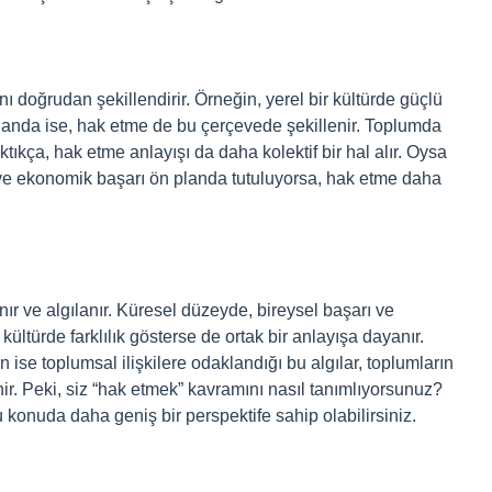
ı doğrudan şekillendirir. Örneğin, yerel bir kültürde güçlü
landa ise, hak etme de bu çerçevede şekillenir. Toplumda
tıkça, hak etme anlayışı da daha kolektif bir hal alır. Oysa
rs ve ekonomik başarı ön planda tutuluyorsa, hak etme daha
.
nır ve algılanır. Küresel düzeyde, bireysel başarı ve
ültürde farklılık gösterse de ortak bir anlayışa dayanır.
n ise toplumsal ilişkilere odaklandığı bu algılar, toplumların
enir. Peki, siz “hak etmek” kavramını nasıl tanımlıyorsunuz?
konuda daha geniş bir perspektife sahip olabilirsiniz.