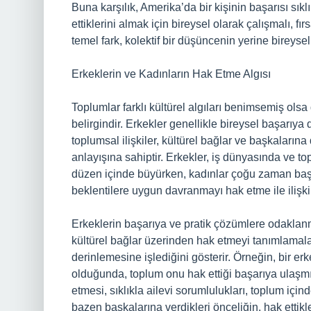
Buna karşılık, Amerika’da bir kişinin başarısı sıklık
ettiklerini almak için bireysel olarak çalışmalı, fı
temel fark, kolektif bir düşüncenin yerine bireys
Erkeklerin ve Kadınların Hak Etme Algısı
Toplumlar farklı kültürel algıları benimsemiş ols
belirgindir. Erkekler genellikle bireysel başarıy
toplumsal ilişkiler, kültürel bağlar ve başkalarına 
anlayışına sahiptir. Erkekler, iş dünyasında ve to
düzen içinde büyürken, kadınlar çoğu zaman başk
beklentilere uygun davranmayı hak etme ile ilişkil
Erkeklerin başarıya ve pratik çözümlere odaklanm
kültürel bağlar üzerinden hak etmeyi tanımlamalar
derinlemesine işlediğini gösterir. Örneğin, bir erk
olduğunda, toplum onu hak ettiği başarıya ulaşmış
etmesi, sıklıkla ailevi sorumlulukları, toplum içind
bazen başkalarına verdikleri önceliğin, hak ettikl