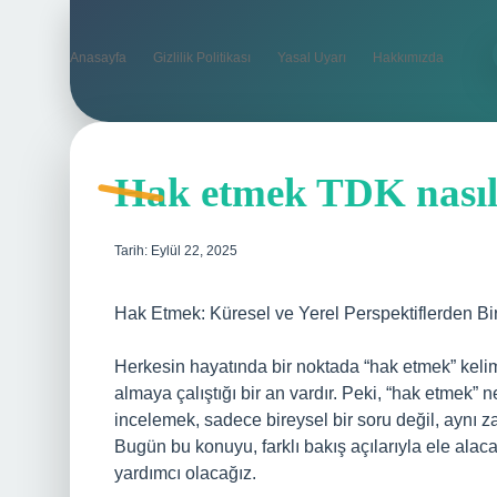
Anasayfa
Gizlilik Politikası
Yasal Uyarı
Hakkımızda
Hak etmek TDK nasıl 
Tarih: Eylül 22, 2025
Hak Etmek: Küresel ve Yerel Perspektiflerden Bir
Herkesin hayatında bir noktada “hak etmek” kelimes
almaya çalıştığı bir an vardır. Peki, “hak etmek”
incelemek, sadece bireysel bir soru değil, aynı z
Bugün bu konuyu, farklı bakış açılarıyla ele alac
yardımcı olacağız.