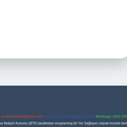
:
backlinkpaneli@gmail.com
Teams:
forumhizmeti@gmail.com
Whatsapp: 0262 606
ve İletişim Kurumu (BTK) tarafından onaylanmış bir Yer Sağlayıcı olarak hizmet verm