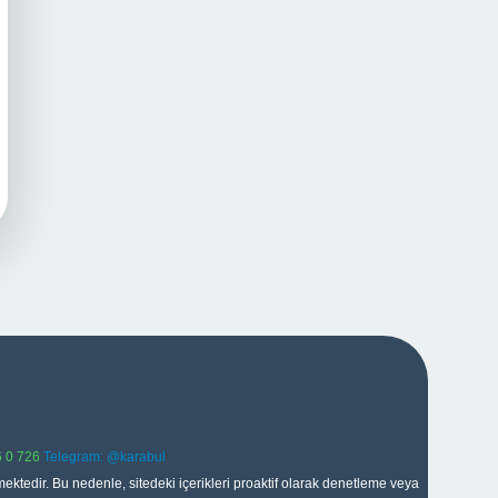
 0 726
Telegram: @karabul
ektedir. Bu nedenle, sitedeki içerikleri proaktif olarak denetleme veya