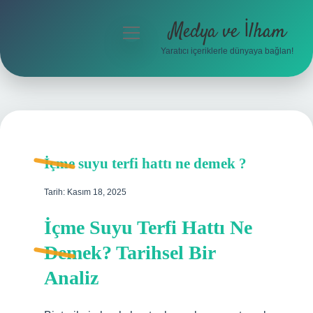
Medya ve İlham
menüyü
aç
Yaratıcı içeriklerle dünyaya bağlan!
Anasayfa
Gizlilik Politikası
Yasal Uyarı
İçme suyu terfi hattı ne demek ?
Hakkımızda
Tarih: Kasım 18, 2025
İçme Suyu Terfi Hattı Ne
Demek? Tarihsel Bir
Analiz