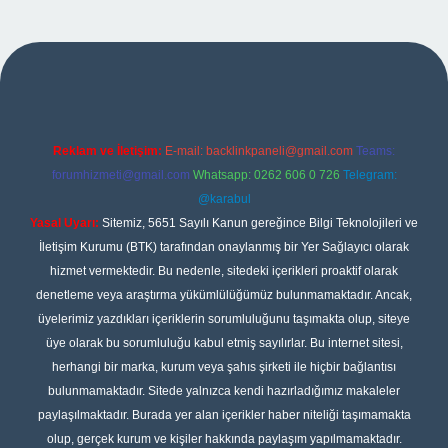
giriş
Reklam ve İletişim:
E-mail:
backlinkpaneli@gmail.com
Teams:
forumhizmeti@gmail.com
Whatsapp: 0262 606 0 726
Telegram:
@karabul
Yasal Uyarı:
Sitemiz, 5651 Sayılı Kanun gereğince Bilgi Teknolojileri ve
İletişim Kurumu (BTK) tarafından onaylanmış bir Yer Sağlayıcı olarak
hizmet vermektedir. Bu nedenle, sitedeki içerikleri proaktif olarak
denetleme veya araştırma yükümlülüğümüz bulunmamaktadır. Ancak,
üyelerimiz yazdıkları içeriklerin sorumluluğunu taşımakta olup, siteye
üye olarak bu sorumluluğu kabul etmiş sayılırlar. Bu internet sitesi,
herhangi bir marka, kurum veya şahıs şirketi ile hiçbir bağlantısı
bulunmamaktadır. Sitede yalnızca kendi hazırladığımız makaleler
paylaşılmaktadır. Burada yer alan içerikler haber niteliği taşımamakta
olup, gerçek kurum ve kişiler hakkında paylaşım yapılmamaktadır.