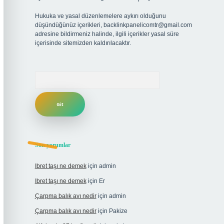
Hukuka ve yasal düzenlemelere aykırı olduğunu
düşündüğünüz içerikleri,
backlinkpanelicomtr@gmail.com
adresine bildirmeniz halinde, ilgili içerikler yasal süre
içerisinde sitemizden kaldırılacaktır.
Arama
Son yorumlar
Ibret taşı ne demek
için
admin
Ibret taşı ne demek
için
Er
Çarpma balık avı nedir
için
admin
Çarpma balık avı nedir
için
Pakize