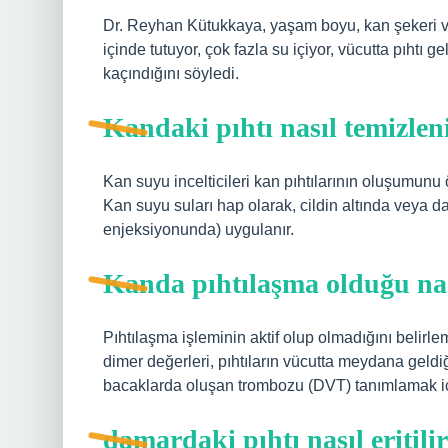
Dr. Reyhan Kütukkaya, yaşam boyu, kan şekeri ve ya
içinde tutuyor, çok fazla su içiyor, vücutta pıhtı 
kaçındığını söyledi.
Kandaki pıhtı nasıl temizlen
Kan suyu incelticileri kan pıhtılarının oluşumunu 
Kan suyu suları hap olarak, cildin altında veya d
enjeksiyonunda) uygulanır.
Kanda pıhtılaşma olduğu nası
Pıhtılaşma işleminin aktif olup olmadığını belirlem
dimer değerleri, pıhtıların vücutta meydana geldi
bacaklarda oluşan trombozu (DVT) tanımlamak için
damardaki pıhtı nasıl eritili