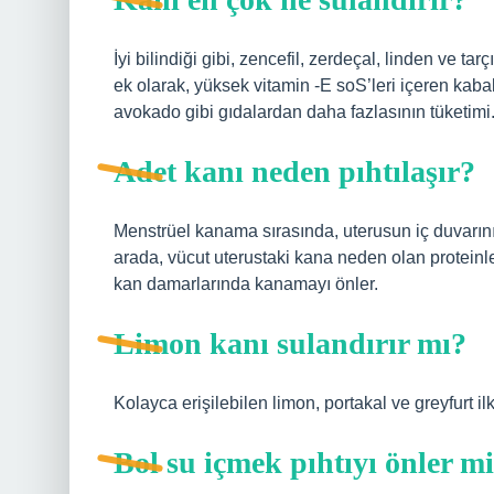
İyi bilindiği gibi, zencefil, zerdeçal, linden ve 
ek olarak, yüksek vitamin -E soS’leri içeren ka
avokado gibi gıdalardan daha fazlasının tüketimi
Adet kanı neden pıhtılaşır?
Menstrüel kanama sırasında, uterusun iç duvarı
arada, vücut uterustaki kana neden olan proteinle
kan damarlarında kanamayı önler.
Limon kanı sulandırır mı?
Kolayca erişilebilen limon, portakal ve greyfurt il
Bol su içmek pıhtıyı önler m