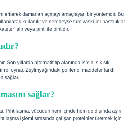
ını eriterek damarları açmayı amaçlayan bir yöntemdir. Bu
kullanılarak kullanılır ve neredeyse tüm vasküler hastalıklar
eter’ alır veya pıhtı ile pıhtıdır.
ıdır?
ır. Son yıllarda alternatif tıp alanında ismini sık sık
 rol oynar. Zeytinyağındaki polifenol maddeler farklı
en sağlar.
şmasını sağlar?
nar. Pıhtılaşma, vücudun hem içinde hem de dışında aşırı
tılaşma işlemi sırasında çalışan proteinler üretmek için