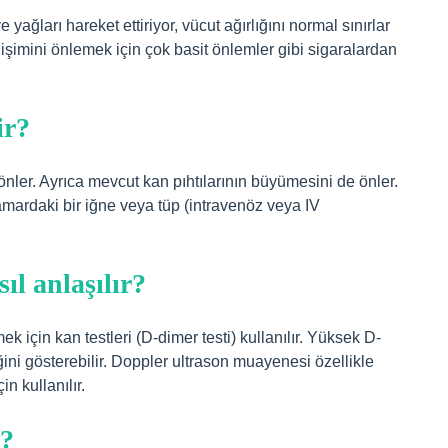
ğları hareket ettiriyor, vücut ağırlığını normal sınırlar
gelişimini önlemek için çok basit önlemler gibi sigaralardan
ir?
önler. Ayrıca mevcut kan pıhtılarının büyümesini de önler.
amardaki bir iğne veya tüp (intravenöz veya IV
l anlaşılır?
ek için kan testleri (D-dimer testi) kullanılır. Yüksek D-
ğini gösterebilir. Doppler ultrason muayenesi özellikle
 kullanılır.
r?