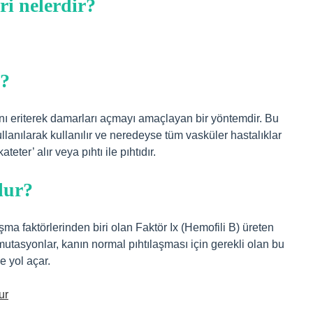
ri nelerdir?
r?
ını eriterek damarları açmayı amaçlayan bir yöntemdir. Bu
kullanılarak kullanılır ve neredeyse tüm vasküler hastalıklar
eter’ alır veya pıhtı ile pıhtıdır.
lur?
şma faktörlerinden biri olan Faktör Ix (Hemofili B) üreten
tasyonlar, kanın normal pıhtılaşması için gerekli olan bu
e yol açar.
ur