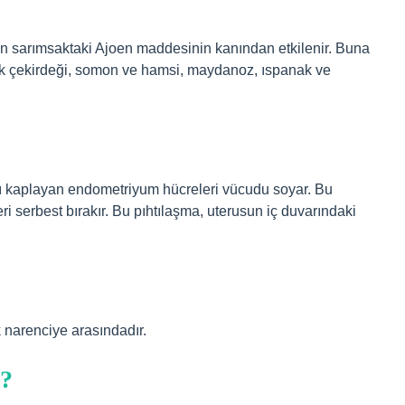
tarçın sarımsaktaki Ajoen maddesinin kanından etkilenir. Buna
bak çekirdeği, somon ve hamsi, maydanoz, ıspanak ve
.
nı kaplayan endometriyum hücreleri vücudu soyar. Bu
ri serbest bırakır. Bu pıhtılaşma, uterusun iç duvarındaki
k narenciye arasındadır.
i?