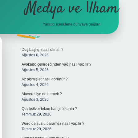
Medya ve İlham
Yaratıcı içeriklerle dünyaya bağlan!
Sidebar
Son Yazılar
hiltonbet giriş
Duş başlığı nasıl olmalı ?
Ağustos 6, 2026
Avokado çekirdeğinden yağ nasıl yapılır ?
Ağustos 5, 2026
Az pişmiş et nasıl görünür ?
Ağustos 4, 2026
Alaveresiye ne demek ?
Ağustos 3, 2026
Quicksilver tekne hangi ülkenin ?
Temmuz 29, 2026
Word’de süslü parantez nasıl yapılır ?
Temmuz 29, 2026