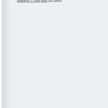
Alfabenin 27 harfi nedir
için
admin