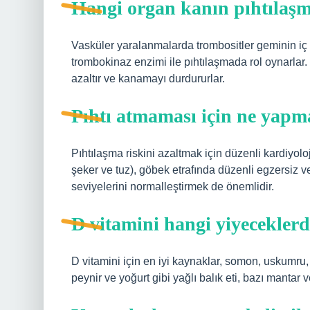
Hangi organ kanın pıhtılaşm
Vasküler yaralanmalarda trombositler geminin iç yü
trombokinaz enzimi ile pıhtılaşmada rol oynarlar. 
azaltır ve kanamayı durdururlar.
Pıhtı atmaması için ne yapm
Pıhtılaşma riskini azaltmak için düzenli kardiyolo
şeker ve tuz), göbek etrafında düzenli egzersiz ve y
seviyelerini normalleştirmek de önemlidir.
D vitamini hangi yiyeceklerd
D vitamini için en iyi kaynaklar, somon, uskumru, t
peynir ve yoğurt gibi yağlı balık eti, bazı mantar v