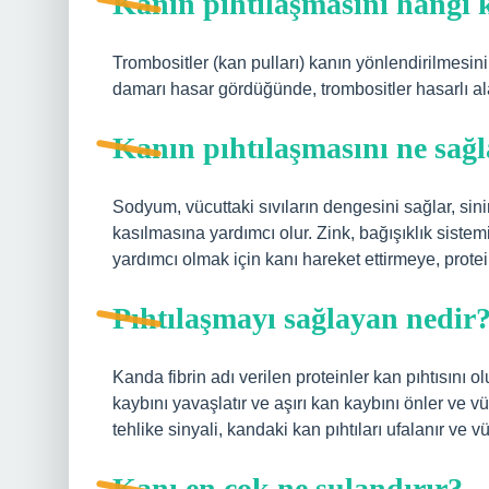
Kanın pıhtılaşmasını hangi 
Trombositler (kan pulları) kanın yönlendirilmesi
damarı hasar gördüğünde, trombositler hasarlı ala
Kanın pıhtılaşmasını ne sağ
Sodyum, vücuttaki sıvıların dengesini sağlar, sini
kasılmasına yardımcı olur. Zink, bağışıklık sist
yardımcı olmak için kanı hareket ettirmeye, prot
Pıhtılaşmayı sağlayan nedir
Kanda fibrin adı verilen proteinler kan pıhtısını o
kaybını yavaşlatır ve aşırı kan kaybını önler ve 
tehlike sinyali, kandaki kan pıhtıları ufalanır ve vüc
Kanı en çok ne sulandırır?