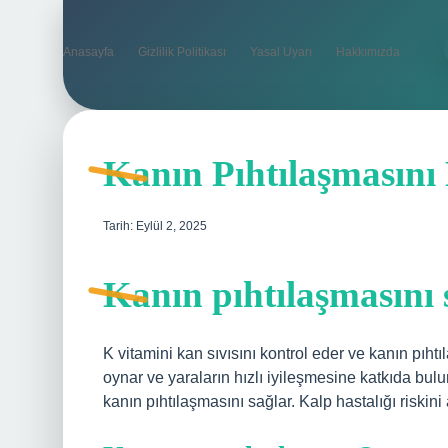
Anasayfa
Gizlilik Politikası
Yasal Uyarı
Hakkımızda
Kanın Pıhtılaşmasını
Tarih: Eylül 2, 2025
Kanın pıhtılaşmasını 
K vitamini kan sıvısını kontrol eder ve kanın pıhtı
oynar ve yaraların hızlı iyileşmesine katkıda bulun
kanın pıhtılaşmasını sağlar. Kalp hastalığı riskini a