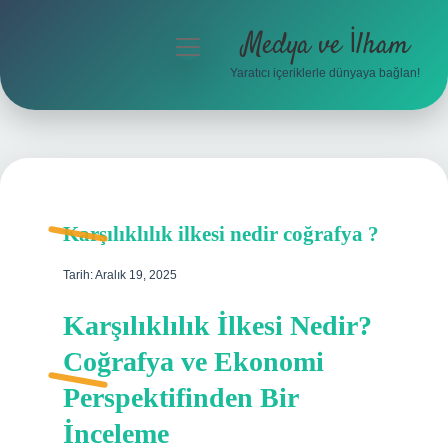
Medya ve İlham
menüyü
aç
Yaratıcı içeriklerle dünyaya bağlan!
Anasayfa
Gizlilik Politikası
Yasal Uyarı
Karşılıklılık ilkesi nedir coğrafya ?
Hakkımızda
Tarih: Aralık 19, 2025
Karşılıklılık İlkesi Nedir?
Coğrafya ve Ekonomi
Perspektifinden Bir
İnceleme