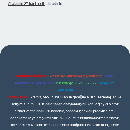
Alfabenin 27 harfi nedir
için
admin
iriş
Reklam ve İletişim:
E-mail:
backlinkpaneli@gmail.com
Teams:
forumhizmeti@gmail.com
Whatsapp: 0262 606 0 726
Telegram:
@karabul
Yasal Uyarı:
Sitemiz, 5651 Sayılı Kanun gereğince Bilgi Teknolojileri ve
İletişim Kurumu (BTK) tarafından onaylanmış bir Yer Sağlayıcı olarak
hizmet vermektedir. Bu nedenle, sitedeki içerikleri proaktif olarak
denetleme veya araştırma yükümlülüğümüz bulunmamaktadır. Ancak,
üyelerimiz yazdıkları içeriklerin sorumluluğunu taşımakta olup, siteye