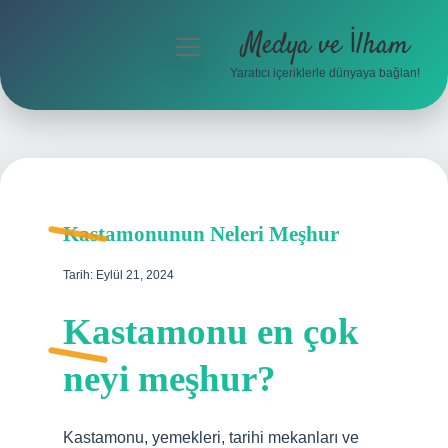
Medya ve İlham
menüyü
aç
Yaratıcı içeriklerle dünyaya bağlan!
Anasayfa
Gizlilik Politikası
Yasal Uyarı
Kastamonunun Neleri Meşhur
Hakkımızda
Tarih: Eylül 21, 2024
Kastamonu en çok
neyi meşhur?
Kastamonu, yemekleri, tarihi mekanları ve