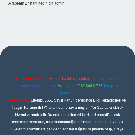
Alfabenin 27 harfi nedir
için
admin
iltonbet giriş
Reklam ve İletişim:
E-mail:
backlinkpaneli@gmail.com
Teams:
forumhizmeti@gmail.com
Whatsapp: 0262 606 0 726
Telegram:
@karabul
Yasal Uyarı:
Sitemiz, 5651 Sayılı Kanun gereğince Bilgi Teknolojileri ve
İletişim Kurumu (BTK) tarafından onaylanmış bir Yer Sağlayıcı olarak
hizmet vermektedir. Bu nedenle, sitedeki içerikleri proaktif olarak
denetleme veya araştırma yükümlülüğümüz bulunmamaktadır. Ancak,
üyelerimiz yazdıkları içeriklerin sorumluluğunu taşımakta olup, siteye