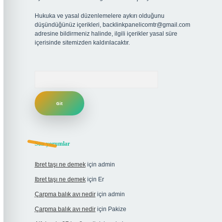
Hukuka ve yasal düzenlemelere aykırı olduğunu
düşündüğünüz içerikleri,
backlinkpanelicomtr@gmail.com
adresine bildirmeniz halinde, ilgili içerikler yasal süre
içerisinde sitemizden kaldırılacaktır.
Arama
Son yorumlar
Ibret taşı ne demek
için
admin
Ibret taşı ne demek
için
Er
Çarpma balık avı nedir
için
admin
Çarpma balık avı nedir
için
Pakize