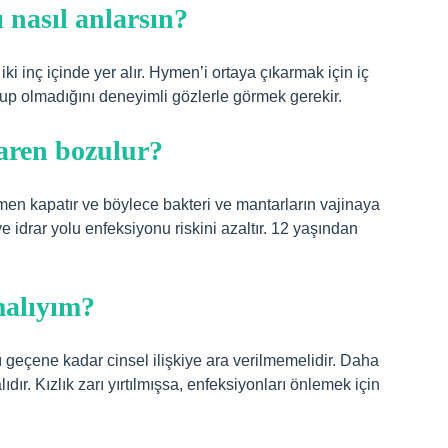
ı nasıl anlarsın?
ki inç içinde yer alır. Hymen’i ortaya çıkarmak için iç
lup olmadığını deneyimli gözlerle görmek gerekir.
baren bozulur?
ısmen kapatır ve böylece bakteri ve mantarların vajinaya
ve idrar yolu enfeksiyonu riskini azaltır. 12 yaşından
malıyım?
geçene kadar cinsel ilişkiye ara verilmemelidir. Daha
ır. Kızlık zarı yırtılmışsa, enfeksiyonları önlemek için