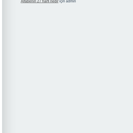
Alfabenin 27 harfi nedir
için
admin