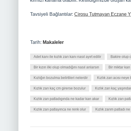
kırmızı kanama olabilir. Kesildiğimizde oluşan ka
Tavsiyeli Bağlantılar:
Cirosu Tutmayan Eczane Yar
Tarih:
Makaleler
Adet kanı ile kızlık zarı kanı nasıl ayırt edilir
Bakire olup o
Bir kızın ilki olup olmadığını nasıl anlarsın
Bir miktar kan 
Kızlığın bozulma belirtileri nelerdir
Kızlık zarı acısı neye
Kızlık zarı kaç cm girerse bozulur
Kızlık zarı kaç yaşında
Kızlık zarı patladıgında ne kadar kan akar
Kızlık zarı pat
Kızlık zarı patlayınca ne renk olur
Kızlık zarım patladı n