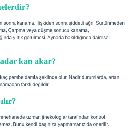
nelerdir?
şkiden sonra kanama, İlişkiden sonra şiddetli ağrı, Sürtünmeden
kanama, Çarpma veya düşme sonucu kanama,
nda yırtık görülmesi, Aynada bakıldığında dairesel
 kadar kan akar?
rkaç pembe damla şeklinde olur. Nadir durumlarda, artan
namadan farklı değildir.
ılır?
uayenehanede uzman jinekologlar tarafından kontrol
dilemez. Bunu kendi başınıza yapmamanız da önerilir.