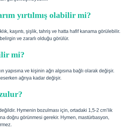
arım yırtılmış olabilir mi?
lık, kaşıntı, şişlik, tahriş ve hatta hafif kanama görülebilir.
elirgin ve zararlı olduğu görülür.
ilir mi?
ının yapısına ve kişinin ağrı algısına bağlı olarak değişir.
keserken ağrıya kadar değişir.
ozulur?
ğildir. Hymenin bozulması için, ortadaki 1,5-2 cm’lik
bana doğru görünmesi gerekir. Hymen, mastürbasyon,
örmez.