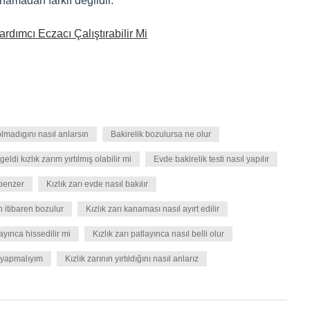
namadan farklı değildir.
dımcı Eczacı Çalıştırabilir Mi
lmadıgını nasıl anlarsın
Bakirelik bozulursa ne olur
geldi kızlık zarım yırtılmış olabilir mi
Evde bakirelik testi nasıl yapılır
 benzer
Kızlık zarı evde nasıl bakılır
n itibaren bozulur
Kızlık zarı kanaması nasıl ayırt edilir
layınca hissedilir mi
Kızlık zarı patlayınca nasıl belli olur
e yapmalıyım
Kızlık zarının yırtıldığını nasıl anlarız