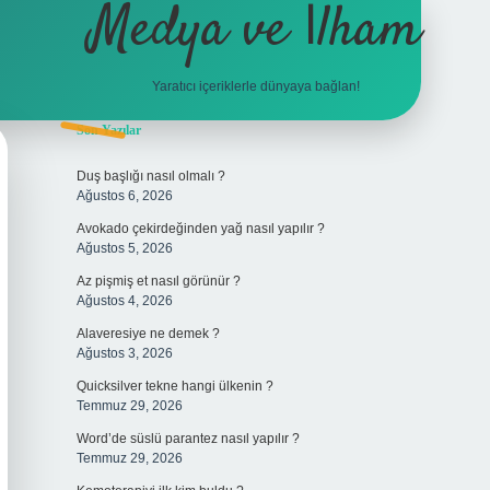
Medya ve İlham
Yaratıcı içeriklerle dünyaya bağlan!
Sidebar
Son Yazılar
hiltonbet giriş
Duş başlığı nasıl olmalı ?
Ağustos 6, 2026
Avokado çekirdeğinden yağ nasıl yapılır ?
Ağustos 5, 2026
Az pişmiş et nasıl görünür ?
Ağustos 4, 2026
Alaveresiye ne demek ?
Ağustos 3, 2026
Quicksilver tekne hangi ülkenin ?
Temmuz 29, 2026
Word’de süslü parantez nasıl yapılır ?
Temmuz 29, 2026