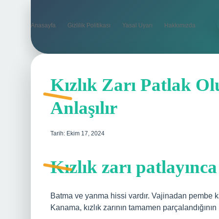
Anasayfa
Gizlilik Politikası
Yasal Uyarı
Hakkımızda
Kızlık Zarı Patlak O
Anlaşılır
Tarih: Ekim 17, 2024
Kızlık zarı patlayınca 
Batma ve yanma hissi vardır. Vajinadan pembe kan
Kanama, kızlık zarının tamamen parçalandığının bi