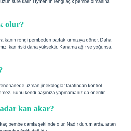
uzun süre kalır. Hymen’in rengi açık pembe olmasına
k olur?
onra kanın rengi pembeden parlak kırmızıya döner. Daha
 kırmızı kan riski daha yüksektir. Kanama ağır ve yoğunsa,
?
uayenehanede uzman jinekologlar tarafından kontrol
dilemez. Bunu kendi başınıza yapmamanız da önerilir.
 kadar kan akar?
rkaç pembe damla şeklinde olur. Nadir durumlarda, artan