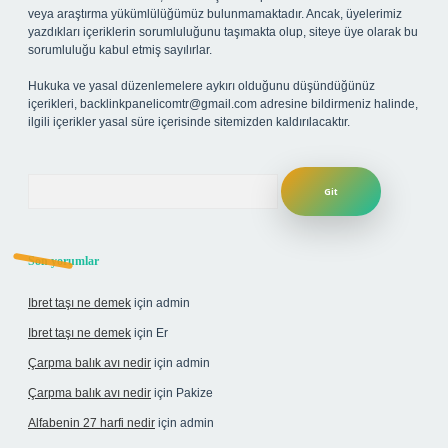
veya araştırma yükümlülüğümüz bulunmamaktadır. Ancak, üyelerimiz
yazdıkları içeriklerin sorumluluğunu taşımakta olup, siteye üye olarak bu
sorumluluğu kabul etmiş sayılırlar.
Hukuka ve yasal düzenlemelere aykırı olduğunu düşündüğünüz
içerikleri,
backlinkpanelicomtr@gmail.com
adresine bildirmeniz halinde,
ilgili içerikler yasal süre içerisinde sitemizden kaldırılacaktır.
Arama
Son yorumlar
Ibret taşı ne demek
için
admin
Ibret taşı ne demek
için
Er
Çarpma balık avı nedir
için
admin
Çarpma balık avı nedir
için
Pakize
Alfabenin 27 harfi nedir
için
admin