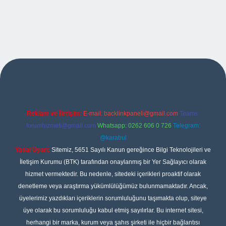
iltonbet giriş
Reklam ve İletişim:
E-mail:
backlinkpaneli@gmail.com
Teams:
forumhizmeti@gmail.com
Whatsapp: 0262 606 0 726
Telegram:
@karabul
Yasal Uyarı:
Sitemiz, 5651 Sayılı Kanun gereğince Bilgi Teknolojileri ve
İletişim Kurumu (BTK) tarafından onaylanmış bir Yer Sağlayıcı olarak
hizmet vermektedir. Bu nedenle, sitedeki içerikleri proaktif olarak
denetleme veya araştırma yükümlülüğümüz bulunmamaktadır. Ancak,
üyelerimiz yazdıkları içeriklerin sorumluluğunu taşımakta olup, siteye
üye olarak bu sorumluluğu kabul etmiş sayılırlar. Bu internet sitesi,
herhangi bir marka, kurum veya şahıs şirketi ile hiçbir bağlantısı