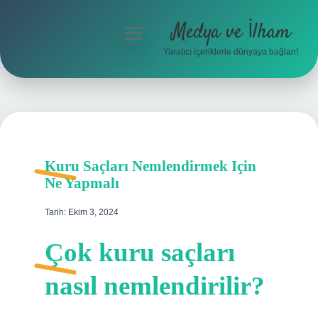
Medya ve İlham
menüyü
aç
Yaratıcı içeriklerle dünyaya bağlan!
Anasayfa
Gizlilik Politikası
Yasal Uyarı
Kuru Saçları Nemlendirmek Için
Hakkımızda
Ne Yapmalı
Tarih: Ekim 3, 2024
Çok kuru saçları
nasıl nemlendirilir?