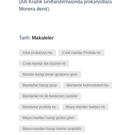
(Altı Krallık sınıflandırmasında prokaryotlara
Monera denir).
Tarih:
Makaleler
Arke prokaryot mu
Cıvık mantar Protista mı
Cıvık mantar tek hücreli mi
Mantar hangi besin grubuna girer
Mantarlar hangi grup
Mantarlar kemoototrof mu
Mantarlar ne ile beslenen canlıdır
Mantarlar protista mı
Maya mantarı bakteri mi
Maya mantarı hangi gruba girer
Maya mantarı hangi üreme çeşididir