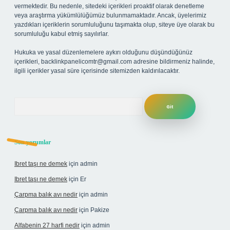
vermektedir. Bu nedenle, sitedeki içerikleri proaktif olarak denetleme
veya araştırma yükümlülüğümüz bulunmamaktadır. Ancak, üyelerimiz
yazdıkları içeriklerin sorumluluğunu taşımakta olup, siteye üye olarak bu
sorumluluğu kabul etmiş sayılırlar.
Hukuka ve yasal düzenlemelere aykırı olduğunu düşündüğünüz
içerikleri,
backlinkpanelicomtr@gmail.com
adresine bildirmeniz halinde,
ilgili içerikler yasal süre içerisinde sitemizden kaldırılacaktır.
Arama
Son yorumlar
Ibret taşı ne demek
için
admin
Ibret taşı ne demek
için
Er
Çarpma balık avı nedir
için
admin
Çarpma balık avı nedir
için
Pakize
Alfabenin 27 harfi nedir
için
admin