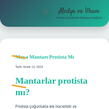
Medya ve İlham
menüyü
aç
Yaratıcı içeriklerle dünyaya bağlan!
Anasayfa
Gizlilik Politikası
Yasal Uyarı
Maya Mantarı Protista Mı
Hakkımızda
Tarih: Aralık 14, 2024
Mantarlar protista
mı?
Protista çoğunlukla tek hücrelidir ve