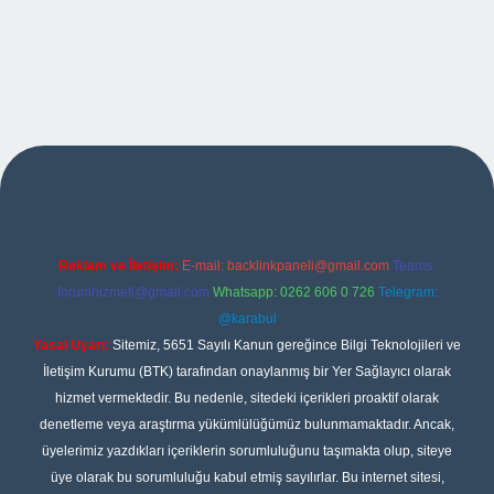
iriş
Reklam ve İletişim:
E-mail:
backlinkpaneli@gmail.com
Teams:
forumhizmeti@gmail.com
Whatsapp: 0262 606 0 726
Telegram:
@karabul
Yasal Uyarı:
Sitemiz, 5651 Sayılı Kanun gereğince Bilgi Teknolojileri ve
İletişim Kurumu (BTK) tarafından onaylanmış bir Yer Sağlayıcı olarak
hizmet vermektedir. Bu nedenle, sitedeki içerikleri proaktif olarak
denetleme veya araştırma yükümlülüğümüz bulunmamaktadır. Ancak,
üyelerimiz yazdıkları içeriklerin sorumluluğunu taşımakta olup, siteye
üye olarak bu sorumluluğu kabul etmiş sayılırlar. Bu internet sitesi,