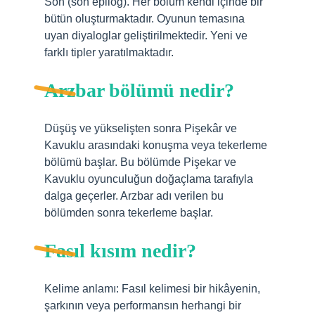
Son (son epilog). Her bölüm kendi içinde bir
bütün oluşturmaktadır. Oyunun temasına
uyan diyaloglar geliştirilmektedir. Yeni ve
farklı tipler yaratılmaktadır.
Arzbar bölümü nedir?
Düşüş ve yükselişten sonra Pişekâr ve
Kavuklu arasındaki konuşma veya tekerleme
bölümü başlar. Bu bölümde Pişekar ve
Kavuklu oyunculuğun doğaçlama tarafıyla
dalga geçerler. Arzbar adı verilen bu
bölümden sonra tekerleme başlar.
Fasıl kısım nedir?
Kelime anlamı: Fasıl kelimesi bir hikâyenin,
şarkının veya performansın herhangi bir