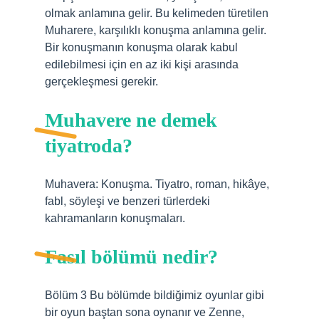
olmak anlamına gelir. Bu kelimeden türetilen
Muharere, karşılıklı konuşma anlamına gelir.
Bir konuşmanın konuşma olarak kabul
edilebilmesi için en az iki kişi arasında
gerçekleşmesi gerekir.
Muhavere ne demek
tiyatroda?
Muhavera: Konuşma. Tiyatro, roman, hikâye,
fabl, söyleşi ve benzeri türlerdeki
kahramanların konuşmaları.
Fasıl bölümü nedir?
Bölüm 3 Bu bölümde bildiğimiz oyunlar gibi
bir oyun baştan sona oynanır ve Zenne,