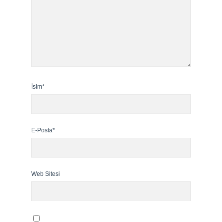
İsim*
E-Posta*
Web Sitesi