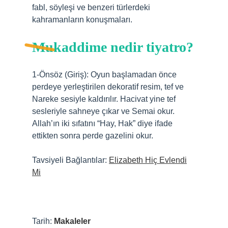
fabl, söyleşi ve benzeri türlerdeki
kahramanların konuşmaları.
Mukaddime nedir tiyatro?
1-Önsöz (Giriş): Oyun başlamadan önce
perdeye yerleştirilen dekoratif resim, tef ve
Nareke sesiyle kaldırılır. Hacivat yine tef
sesleriyle sahneye çıkar ve Semai okur.
Allah’ın iki sıfatını “Hay, Hak” diye ifade
ettikten sonra perde gazelini okur.
Tavsiyeli Bağlantılar:
Elizabeth Hiç Evlendi
Mi
Tarih:
Makaleler