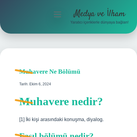
Medya ve İlham
menüyü
aç
Yaratıcı içeriklerle dünyaya bağlan!
Anasayfa
Gizlilik Politikası
Yasal Uyarı
Muhavere Ne Bölümü
Hakkımızda
Tarih: Ekim 6, 2024
Muhavere nedir?
[1] İki kişi arasındaki konuşma, diyalog.
Fasıl bölümü nedir?