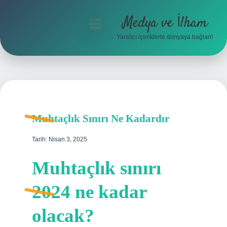
Medya ve İlham
menüyü
aç
Yaratıcı içeriklerle dünyaya bağlan!
Anasayfa
Gizlilik Politikası
Yasal Uyarı
Muhtaçlık Sınırı Ne Kadardır
Hakkımızda
Tarih: Nisan 3, 2025
Muhtaçlık sınırı
2024 ne kadar
olacak?