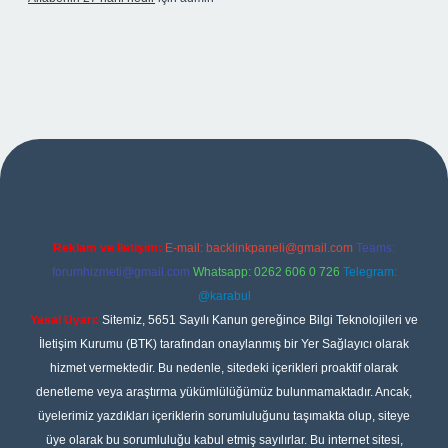
ş
Reklam ve İletişim:
E-mail:
backlinkpaneli@gmail.com
Teams:
forumhizmeti@gmail.com
Whatsapp: 0262 606 0 726
Telegram:
@karabul
Yasal Uyarı:
Sitemiz, 5651 Sayılı Kanun gereğince Bilgi Teknolojileri ve
İletişim Kurumu (BTK) tarafından onaylanmış bir Yer Sağlayıcı olarak
hizmet vermektedir. Bu nedenle, sitedeki içerikleri proaktif olarak
denetleme veya araştırma yükümlülüğümüz bulunmamaktadır. Ancak,
üyelerimiz yazdıkları içeriklerin sorumluluğunu taşımakta olup, siteye
üye olarak bu sorumluluğu kabul etmiş sayılırlar. Bu internet sitesi,