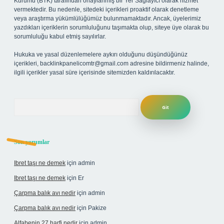
Kurumu (BTK) tarafından onaylanmış bir Yer Sağlayıcı olarak hizmet
vermektedir. Bu nedenle, sitedeki içerikleri proaktif olarak denetleme
veya araştırma yükümlülüğümüz bulunmamaktadır. Ancak, üyelerimiz
yazdıkları içeriklerin sorumluluğunu taşımakta olup, siteye üye olarak bu
sorumluluğu kabul etmiş sayılırlar.
Hukuka ve yasal düzenlemelere aykırı olduğunu düşündüğünüz
içerikleri,
backlinkpanelicomtr@gmail.com
adresine bildirmeniz halinde,
ilgili içerikler yasal süre içerisinde sitemizden kaldırılacaktır.
Arama
Son yorumlar
Ibret taşı ne demek
için
admin
Ibret taşı ne demek
için
Er
Çarpma balık avı nedir
için
admin
Çarpma balık avı nedir
için
Pakize
Alfabenin 27 harfi nedir
için
admin